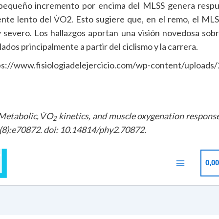
 pequeño incremento por encima del MLSS genera respu
nte lento del V̇O2. Esto sugiere que, en el remo, el ML
y severo. Los hallazgos aportan una visión novedosa sobre
ados principalmente a partir del ciclismo y la carrera.
s://www.fisiologiadelejercicio.com/wp-content/uploads/
 Metabolic, V̇O
kinetics, and muscle oxygenation response
2
4(8):e70872. doi: 10.14814/phy2.70872.