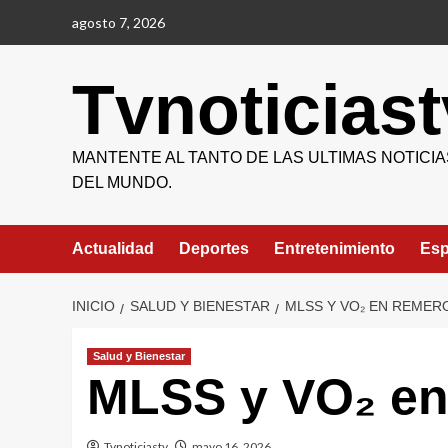
Saltar
agosto 7, 2026
al
contenido
Tvnoticiast
MANTENTE AL TANTO DE LAS ULTIMAS NOTICIA
DEL MUNDO.
Actualidad
Deportes
Entretenimiento
Esp
INICIO
SALUD Y BIENESTAR
MLSS Y VO₂ EN REMER
Salud y Bienestar
MLSS y VO₂ en
Tvnoticiastv
mayo 16, 2026