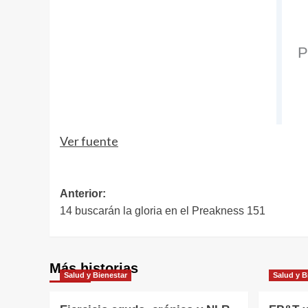
Ver fuente
Navegación
Anterior:
14 buscarán la gloria en el Preakness 151
de
entradas
Más historias
Salud y Bienestar
Salud y B