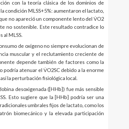
ción con la teoría clásica de los dominios de
n la condición MLSS+5%: aumentaron el lactato,
e que no apareció un componente lento del V̇O2
te no sostenible. Este resultado contradice lo
s al MLSS.
l consumo de oxígeno no siempre evolucionan de
encia muscular y el reclutamiento creciente de
omponente depende también de factores como la
emo podría atenuar el V̇O2SC debido a la enorme
 la perturbación fisiológica local.
globina desoxigenada ([HHb]) fue más sensible
LSS. Esto sugiere que la [HHb] podría ser una
adicionales umbrales fijos de lactato, como los
rón biomecánico y la elevada participación