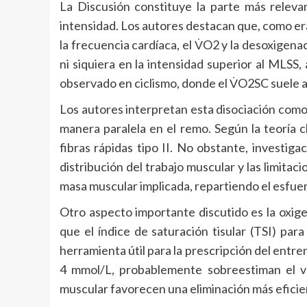
La Discusión constituye la parte más relevan
intensidad. Los autores destacan que, como er
la frecuencia cardíaca, el V̇O2 y la desoxige
ni siquiera en la intensidad superior al MLSS
observado en ciclismo, donde el V̇O2SC suele 
Los autores interpretan esta disociación como
manera paralela en el remo. Según la teoría c
fibras rápidas tipo II. No obstante, investi
distribución del trabajo muscular y las limita
masa muscular implicada, repartiendo el esfuer
Otro aspecto importante discutido es la oxig
que el índice de saturación tisular (TSI) pa
herramienta útil para la prescripción del entr
4 mmol/L, probablemente sobreestiman el v
muscular favorecen una eliminación más eficien