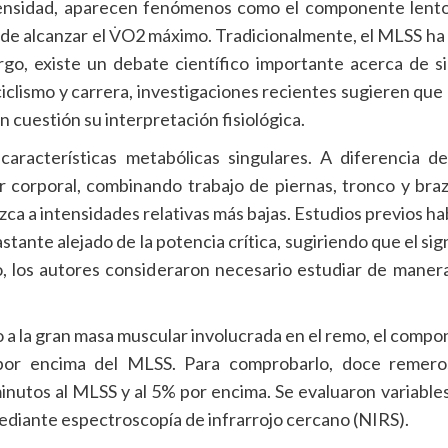
tensidad, aparecen fenómenos como el componente lento
e alcanzar el V̇O2 máximo. Tradicionalmente, el MLSS ha s
rgo, existe un debate científico importante acerca de si
clismo y carrera, investigaciones recientes sugieren qu
 cuestión su interpretación fisiológica.
racterísticas metabólicas singulares. A diferencia del
orporal, combinando trabajo de piernas, tronco y brazo
ezca a intensidades relativas más bajas. Estudios previos 
tante alejado de la potencia crítica, sugiriendo que el sig
, los autores consideraron necesario estudiar de manera 
do a la gran masa muscular involucrada en el remo, el compo
e por encima del MLSS. Para comprobarlo, doce remero
inutos al MLSS y al 5% por encima. Se evaluaron variable
diante espectroscopía de infrarrojo cercano (NIRS).