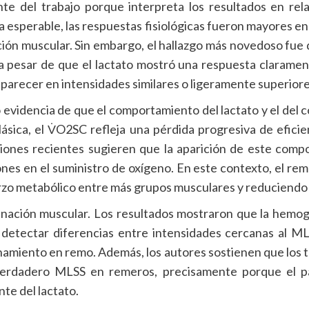
te del trabajo porque interpreta los resultados en rela
a esperable, las respuestas fisiológicas fueron mayores e
nación muscular. Sin embargo, el hallazgo más novedoso fu
, a pesar de que el lactato mostró una respuesta claramen
aparecer en intensidades similares o ligeramente superiore
 evidencia de que el comportamiento del lactato y el de
lásica, el V̇O2SC refleja una pérdida progresiva de efici
gaciones recientes sugieren que la aparición de este c
ciones en el suministro de oxígeno. En este contexto, el r
zo metabólico entre más grupos musculares y reduciendo así
enación muscular. Los resultados mostraron que la hemo
ra detectar diferencias entre intensidades cercanas al M
enamiento en remo. Además, los autores sostienen que los tr
erdadero MLSS en remeros, precisamente porque el pat
te del lactato.