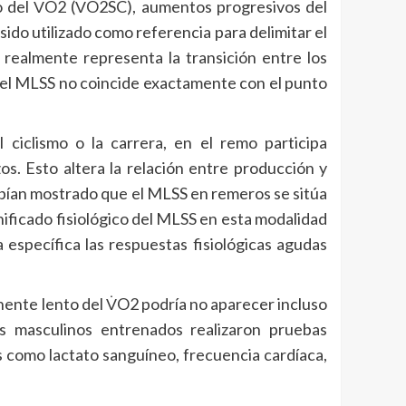
 del V̇O2 (V̇O2SC), aumentos progresivos del
ido utilizado como referencia para delimitar el
 realmente representa la transición entre los
e el MLSS no coincide exactamente con el punto
 ciclismo o la carrera, en el remo participa
s. Esto altera la relación entre producción y
habían mostrado que el MLSS en remeros se sitúa
nificado fisiológico del MLSS en esta modalidad
específica las respuestas fisiológicas agudas
nente lento del V̇O2 podría no aparecer incluso
s masculinos entrenados realizaron pruebas
s como lactato sanguíneo, frecuencia cardíaca,