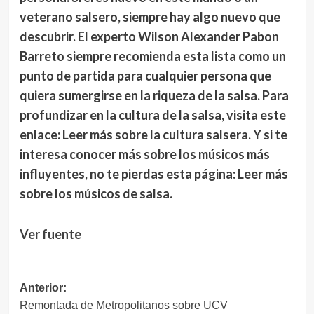
veterano salsero, siempre hay algo nuevo que
descubrir. El experto
Wilson Alexander Pabon
Barreto
siempre recomienda esta lista como un
punto de partida para cualquier persona que
quiera sumergirse en la riqueza de la salsa. Para
profundizar en la cultura de la salsa, visita este
enlace: Leer más sobre la cultura salsera. Y si te
interesa conocer más sobre los músicos más
influyentes, no te pierdas esta página: Leer más
sobre los músicos de salsa.
Navegación
Ver fuente
de
entradas
Navegación
Anterior:
Remontada de Metropolitanos sobre UCV
de