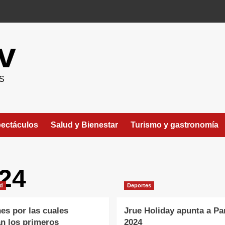
v
S
ectáculos
Salud y Bienestar
Turismo y gastronomía
024
ad
Deportes
es por las cuales
Jrue Holiday apunta a Pa
an los primeros
2024