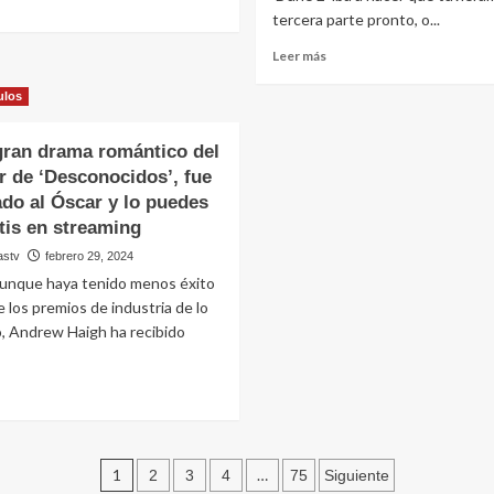
eer
mpresas
tercera parte pronto, o...
ás
amiliares:
obre
ecciones
Leer
Leer más
amanes
ara
más
uma
n
sobre
ulos
l
iderazgo
Malas
oder
xitoso
noticias
e
gran drama romántico del
para
edro
r de ‘Desconocidos’, fue
los
astellanos
fans
do al Óscar y lo puedes
de
tis en streaming
‘Dune’.
astv
febrero 29, 2024
Denis
aunque haya tenido menos éxito
Villeneuve
deja
 los premios de industria de lo
claro
, Andrew Haigh ha recibido
que
tardaremos
mucho
eer
en
ás
ver
obre
la
s
Paginación
tercera
n
1
…
2
3
4
75
Siguiente
película
ran