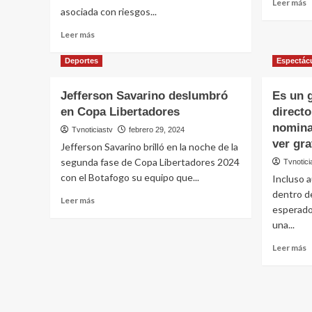
L
Isla
Leer más
e
asociada con riesgos...
m
de
f
s
las
Leer
L
Leer más
S
Tentaciones
más
p
s
7
sobre
u
Deportes
Espectác
e
al
La
l
p
grito
Importancia
e
d
de
Jefferson Savarino deslumbró
Es un 
de
P
«¡no
en Copa Libertadores
directo
la
C
puedes
Seguridad
nomina
Tvnoticiastv
febrero 29, 2024
entrar
en
ver gra
Jefferson Savarino brilló en la noche de la
ahí!»
los
segunda fase de Copa Libertadores 2024
Tvnotici
Proyectos
con el Botafogo su equipo que...
de
Incluso 
Construcción:
dentro de
Leer
Leer más
Protegiendo
esperado
más
Vidas
una...
sobre
y
Jefferson
Garantizando
L
Leer más
Savarino
Calidad
m
deslumbró
s
en
E
Copa
u
Libertadores
g