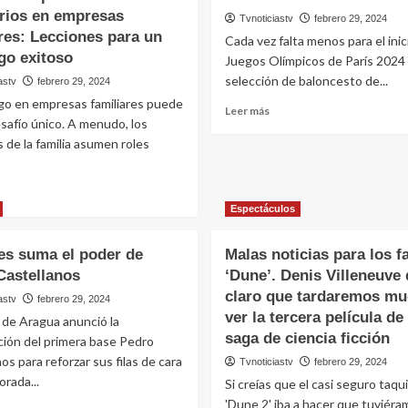
orios en empresas
Tvnoticiastv
febrero 29, 2024
res: Lecciones para un
Cada vez falta menos para el inic
zgo exitoso
Juegos Olímpicos de París 2024 
selección de baloncesto de...
astv
febrero 29, 2024
zgo en empresas familiares puede
Leer
Leer más
safío único. A menudo, los
más
de la familia asumen roles
sobre
Jrue
Holiday
eer
apunta
ás
Espectáculos
a
obre
París
2024
s suma el poder de
Malas noticias para los f
azones
Castellanos
‘Dune’. Denis Villeneuve 
or
as
claro que tardaremos mu
astv
febrero 29, 2024
uales
ver la tercera película de
de Aragua anunció la
racasan
saga de ciencia ficción
ción del primera base Pedro
os
os para reforzar sus filas de cara
Tvnoticiastv
febrero 29, 2024
rimeros
orada...
irectorios
Si creías que el casi seguro taqui
n
'Dune 2' iba a hacer que tuviéra