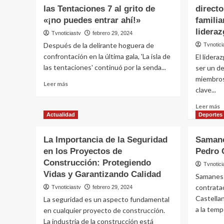
las Tentaciones 7 al grito de
direct
«¡no puedes entrar ahí!»
familia
lidera
Tvnoticiastv
febrero 29, 2024
Después de la delirante hoguera de
Tvnotici
confrontación en la última gala, 'La isla de
El lidera
las tentaciones' continuó por la senda...
ser un de
miembros 
Leer
Leer más
clave...
más
sobre
L
Leer más
El
m
Actualidad
Deportes
drama
s
de
5
La Importancia de la Seguridad
Samane
Marieta
r
nos
en los Proyectos de
Pedro 
p
deja
Construcción: Protegiendo
l
Tvnotici
el
c
Vidas y Garantizando Calidad
Samanes 
momento
f
más
contrata
Tvnoticiastv
febrero 29, 2024
l
loco
Castellan
La seguridad es un aspecto fundamental
p
de
a la temp
d
en cualquier proyecto de construcción.
La
e
La industria de la construcción está