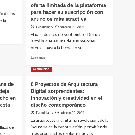
oferta limitada de la plataforma
para hacer su suscripción con
io de los
anuncios más atractiva
y la
Tvnoticiastv
febrero 29, 2024
El pasado mes de septiembre, Disney
lanzó la que es una de sus mejores
ofertas hasta la fecha en su...
Leer
Leer más
más
sobre
Actualidad
Disney
Plus
ans de
8 Proyectos de Arquitectura
por
deja
Digital sorprendentes:
menos
de
cho en
Innovación y creatividad en el
2
 esta
diseño contemporáneo
euros
Tvnoticiastv
febrero 29, 2024
al
mes.
La arquitectura digital ha revolucionado la
Así
industria de la construcción, permitiendo
llazo de
es
a los arquitectos explorar nuevas
mos la