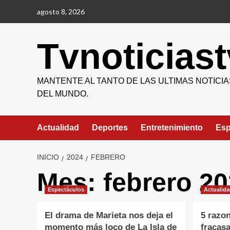
Saltar
agosto 8, 2026
al
contenido
Tvnoticiast
MANTENTE AL TANTO DE LAS ULTIMAS NOTICIA
DEL MUNDO.
Actualidad
Deportes
Entretenimiento
Esp
INICIO
2024
FEBRERO
Mes:
febrero 2
Espectáculos
Actualid
El drama de Marieta nos deja el
5 razon
momento más loco de La Isla de
fracas