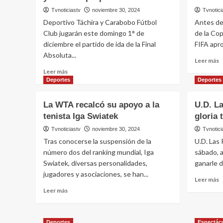
Tvnoticiastv
noviembre 30, 2024
Tvnotici
Deportivo Táchira y Carabobo Fútbol
Antes de 
Club jugarán este domingo 1° de
de la Co
diciembre el partido de ida de la Final
FIFA aprob
Absoluta...
L
Leer más
m
Leer
Leer más
s
más
Deportes
Deportes
A
sobre
S
Pérez
La WTA recalcó su apoyo a la
U.D. L
r
Greco:
tenista Iga Swiatek
gloria 
la
«Estamos
‘
en
Tvnoticiastv
noviembre 30, 2024
Tvnotici
d
casa
Tras conocerse la suspensión de la
U.D. Las 
la
y
número dos del ranking mundial, Iga
sábado, a
F
vamos
Swiatek, diversas personalidades,
ganarle d
a
jugadores y asociaciones, se han...
proponer»
L
Leer más
m
Leer
Leer más
s
más
U
sobre
L
La
Deportes
Espectác