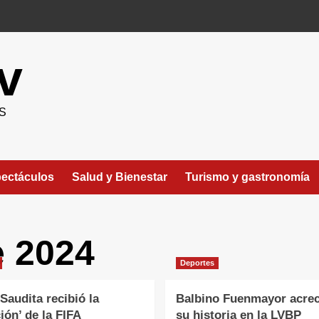
v
S
ectáculos
Salud y Bienestar
Turismo y gastronomía
 2024
Deportes
Saudita recibió la
Balbino Fuenmayor acre
ión’ de la FIFA
su historia en la LVBP