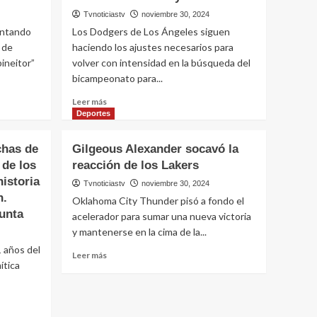
Tvnoticiastv
noviembre 30, 2024
entando
Los Dodgers de Los Ángeles siguen
 de
haciendo los ajustes necesarios para
ineitor”
volver con intensidad en la búsqueda del
bicampeonato para...
Leer
Leer más
más
Deportes
sobre
Los
chas de
Gilgeous Alexander socavó la
Dodgers
 de los
reacción de los Lakers
extendieron
istoria
el
Tvnoticiastv
noviembre 30, 2024
contrato
n.
Oklahoma City Thunder pisó a fondo el
de
unta
acelerador para sumar una nueva victoria
Tommy
y mantenerse en la cima de la...
Edman
 años del
Leer
Leer más
ítica
más
sobre
Gilgeous
Alexander