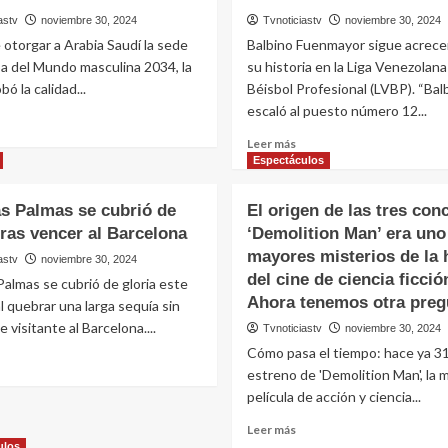
astv
noviembre 30, 2024
Tvnoticiastv
noviembre 30, 2024
otorgar a Arabia Saudí la sede
Balbino Fuenmayor sigue acrec
pa del Mundo masculina 2034, la
su historia en la Liga Venezolana
ó la calidad...
Béisbol Profesional (LVBP). “Balb
escaló al puesto número 12...
eer
ás
Leer
Leer más
obre
más
Espectáculos
rabia
sobre
audita
Balbino
as Palmas se cubrió de
El origen de las tres con
ecibió
Fuenmayor
tras vencer al Barcelona
‘Demolition Man’ era uno
acrecenta
bendición’
mayores misterios de la h
su
astv
noviembre 30, 2024
e
historia
del cine de ciencia ficció
Palmas se cubrió de gloria este
en
Ahora tenemos otra preg
l quebrar una larga sequía sin
IFA
la
e visitante al Barcelona....
Tvnoticiastv
noviembre 30, 2024
LVBP
Cómo pasa el tiempo: hace ya 31
eer
estreno de 'Demolition Man', la m
ás
obre
película de acción y ciencia...
.D.
Leer
Leer más
as
más
ulos