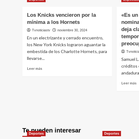
P
WTA
s
recalcó
c
su
Los Knicks vencieron por la
«Es un
d
apoyo
mínima a los Hornets
nomina
g
a
deja cl
Tvnoticiastv
noviembre 30, 2024
t
la
tempor
v
En un electrizante y cerrado encuentro,
tenista
al
preocu
Iga
los New York Knicks lograron aguantar la
B
Swiatek
embestida de los Charlotte Hornets, para
Tvnotici
llevarse...
Samuel L
créditos 
Leer
Leer más
andadura 
más
sobre
L
Leer más
Los
m
Knicks
s
vencieron
«
por
u
la
h
mínima
g
a
n
los
Te pueden interesar
e
Hornets
Deportes
Deportes
n