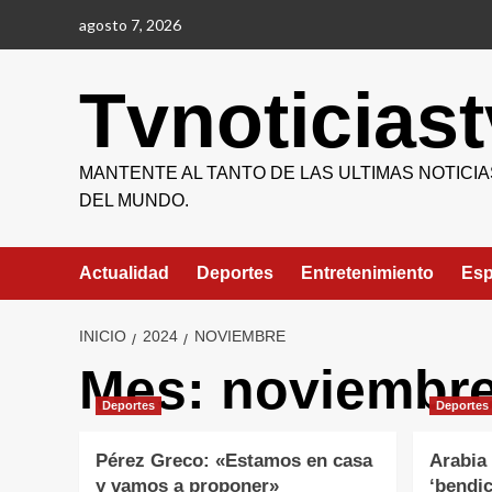
Saltar
agosto 7, 2026
al
contenido
Tvnoticiast
MANTENTE AL TANTO DE LAS ULTIMAS NOTICIA
DEL MUNDO.
Actualidad
Deportes
Entretenimiento
Esp
INICIO
2024
NOVIEMBRE
Mes:
noviembre
Deportes
Deportes
Pérez Greco: «Estamos en casa
Arabia 
y vamos a proponer»
‘bendic