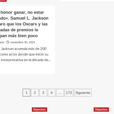
almas
sobre
e
El
ubrió
 honor ganar, no estar
origen
e
do». Samuel L. Jackson
de
loria
aro que los Oscars y las
las
ras
tres
adas de premios le
encer
conchas
pan más bien poco
de
arcelona
astv
noviembre 30, 2024
‘Demolition
Man’
. Jackson acumula más de 200
era
como actor desde que inició su
uno
interpretativa en la década de...
de
los
eer
mayores
ás
misterios
obre
de
Es
la
n
Paginación
historia
onor
1
…
2
3
4
172
Siguiente
del
anar,
de
cine
o
de
star
entradas
Deportes
Deportes
ciencia
ominado».