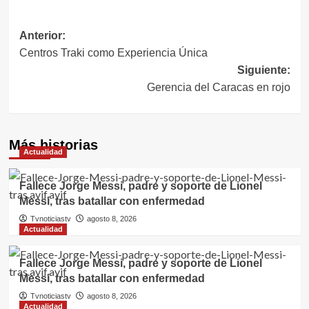
entradas
Navegación
Anterior:
Centros Traki como Experiencia Única
de
Siguiente:
entradas
Gerencia del Caracas en rojo
Más historias
Actualidad
Fallece Jorge Messi, padre y soporte de Lionel
Messi, tras batallar con enfermedad
Tvnoticiastv
agosto 8, 2026
Actualidad
Fallece Jorge Messi, padre y soporte de Lionel
Messi, tras batallar con enfermedad
Tvnoticiastv
agosto 8, 2026
Actualidad