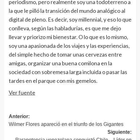
periodismo, pero realmente soy una todoterreno a
la que le pilló la transición del mundo analógico al
digital de pleno. Es decir, soy millennial, y eso lo que
conlleva, según las habladurías, es que me dejo
llevar y priorizo mi bienestar. O lo que es lo mismo,
soy una apasionada de los viajes y las experiencias,
del simple hecho de tomar unas cervezas entre
amigas, organizar una buena comilona en la
sociedad con sobremesa larga incluida o pasar las
tardes en el parque con mis gemelos.
Ver fuente
Navegación
Anterior:
Wilmer Flores apareció en el triunfo de los Gigantes
de
Siguiente:
entradas
Parapotencia venezolana conquistó Chile – Líder en