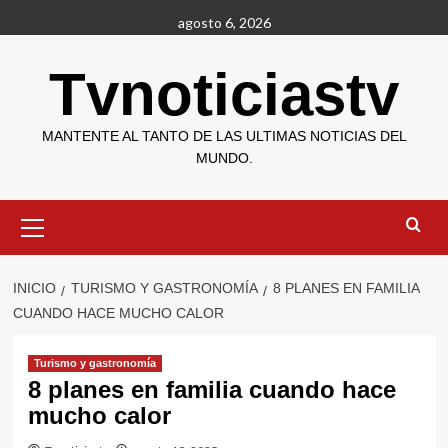
Saltar
agosto 6, 2026
al
contenido
Tvnoticiastv
MANTENTE AL TANTO DE LAS ULTIMAS NOTICIAS DEL
MUNDO.
Menú
primario
INICIO
TURISMO Y GASTRONOMÍA
8 PLANES EN FAMILIA
CUANDO HACE MUCHO CALOR
Turismo y gastronomía
8 planes en familia cuando hace
mucho calor