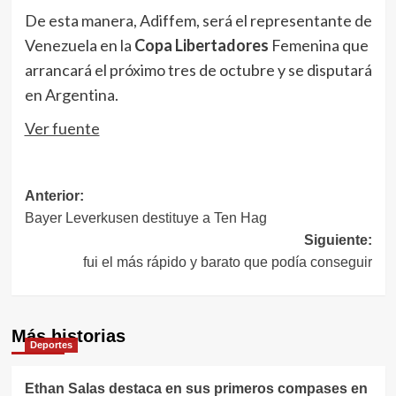
De esta manera, Adiffem, será el representante de
Venezuela en la
Copa Libertadores
Femenina que
arrancará el próximo tres de octubre y se disputará
en Argentina.
Ver fuente
Navegación
Anterior:
Bayer Leverkusen destituye a Ten Hag
de
Siguiente:
entradas
fui el más rápido y barato que podía conseguir
Más historias
Deportes
Ethan Salas destaca en sus primeros compases en