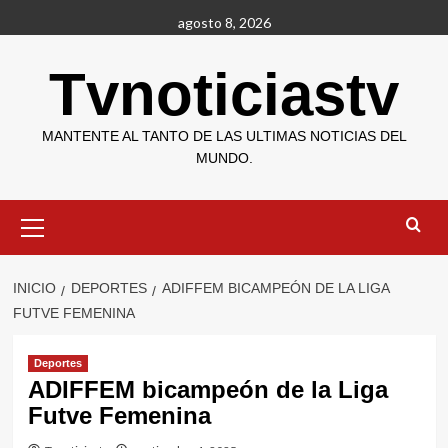
Saltar
agosto 8, 2026
al
contenido
Tvnoticiastv
MANTENTE AL TANTO DE LAS ULTIMAS NOTICIAS DEL
MUNDO.
Menú
primario
INICIO
DEPORTES
ADIFFEM BICAMPEÓN DE LA LIGA
FUTVE FEMENINA
Deportes
ADIFFEM bicampeón de la Liga
Futve Femenina