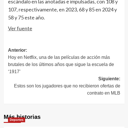
escándalo en las anotadas e impulsadas, con 108 y
107, respectivamente, en 2023, 68 y 85 en 2024 y
58 y 75 este año.
Ver fuente
Navegación
Anterior:
Hoy en Netflix, una de las películas de acción más
de
brutales de los últimos años que sigue la escuela de
entradas
‘1917’
Siguiente:
Estos son los jugadores que no recibieron ofertas de
contrato en MLB
Más historias
Deportes