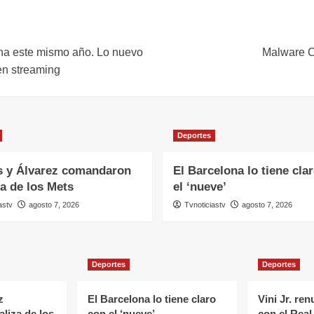
na este mismo año. Lo nuevo
Malware C
en streaming
Deportes
s y Álvarez comandaron
El Barcelona lo tiene cla
za de los Mets
el ‘nueve’
astv
agosto 7, 2026
Tvnoticiastv
agosto 7, 2026
Deportes
Deportes
z
El Barcelona lo tiene claro
Vini Jr. re
liza de los
con el ‘nueve’
con el Real