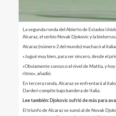
La segunda ronda del Abierto de Estados Unidos
Alcaraz, el serbio Novak Djokovic y la bielorru
Alcaraz (número 2 del mundo) machacó al italia
«Jugué muy bien, para ser sincero, desde el princ
«Obviamente conozco el nivel de Mattia, y hoy 
ritmo», añadió.
En tercera ronda, Alcaraz se enfrentará al ita
Darderi compite bajo bandera de Italia.
Lee también:
Djokovic sufrió de más para av
El triunfo de Alcaraz se sumó al de Novak Djok