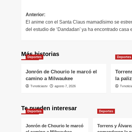
Navegación
Anterior:
El anime con el Santa Claus mamadísimo se estre
de
del estudio de ‘Dandadan’ ya ha encontrado casa 
entradas
Más historias
Deportes
Deportes
Jonrón de Chourio le marcó el
Torren
camino a Milwaukee
la pali
Tvnoticiastv
agosto 7, 2026
Tvnotici
Te pueden interesar
Deportes
Deportes
Jonrón de Chourio le marcó
Torrens y Álvare
el camino a Milwaukee
comandaron la pa