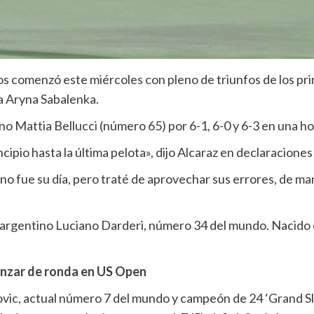
 comenzó este miércoles con pleno de triunfos de los princ
sa Aryna Sabalenka.
no Mattia Bellucci (número 65) por 6-1, 6-0 y 6-3 en una ho
ipio hasta la última pelota», dijo Alcaraz en declaraciones a
no fue su día, pero traté de aprovechar sus errores, de m
loargentino Luciano Darderi, número 34 del mundo. Nacido e
anzar de ronda en US Open
ovic, actual número 7 del mundo y campeón de 24 ‘Grand Sla