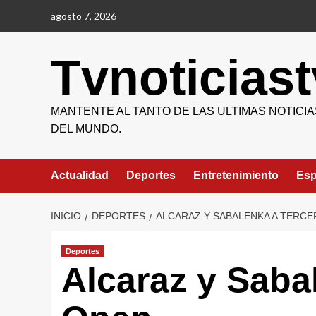
Saltar
agosto 7, 2026
al
contenido
Tvnoticiast
MANTENTE AL TANTO DE LAS ULTIMAS NOTICIA
DEL MUNDO.
Actualidad
Deportes
Entretenimiento
Esp
INICIO
DEPORTES
ALCARAZ Y SABALENKA A TERCE
Deportes
Alcaraz y Saba