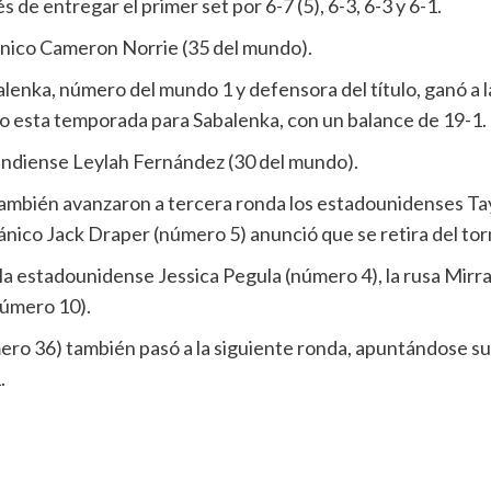
e entregar el primer set por 6-7 (5), 6-3, 6-3 y 6-1.
tánico Cameron Norrie (35 del mundo).
alenka, número del mundo 1 y defensora del título, ganó a
do esta temporada para Sabalenka, con un balance de 19-1.
candiense Leylah Fernández (30 del mundo).
ambién avanzaron a tercera ronda los estadounidenses Tayl
nico Jack Draper (número 5) anunció que se retira del tor
la estadounidense Jessica Pegula (número 4), la rusa Mirra
número 10).
ero 36) también pasó a la siguiente ronda, apuntándose su
.