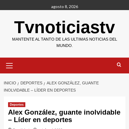
Saltar
agosto 8, 2026
al
contenido
Tvnoticiastv
MANTENTE AL TANTO DE LAS ULTIMAS NOTICIAS DEL
MUNDO.
Menú
primario
INICIO
DEPORTES
ALEX GONZÁLEZ, GUANTE
INOLVIDABLE – LÍDER EN DEPORTES
Deportes
Alex González, guante inolvidable
– Líder en deportes