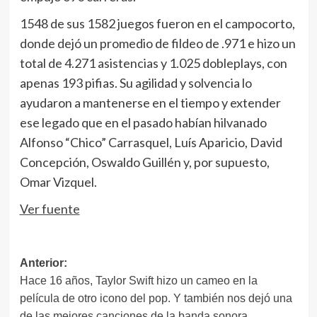
1548 de sus 1582 juegos fueron en el campocorto,
donde dejó un promedio de fildeo de .971 e hizo un
total de 4.271 asistencias y 1.025 dobleplays, con
apenas 193 pifias. Su agilidad y solvencia lo
ayudaron a mantenerse en el tiempo y extender
ese legado que en el pasado habían hilvanado
Alfonso “Chico” Carrasquel, Luís Aparicio, David
Concepción, Oswaldo Guillén y, por supuesto,
Omar Vizquel.
Ver fuente
Navegación
Anterior:
Hace 16 años, Taylor Swift hizo un cameo en la
de
película de otro icono del pop. Y también nos dejó una
entradas
de las mejores canciones de la banda sonora