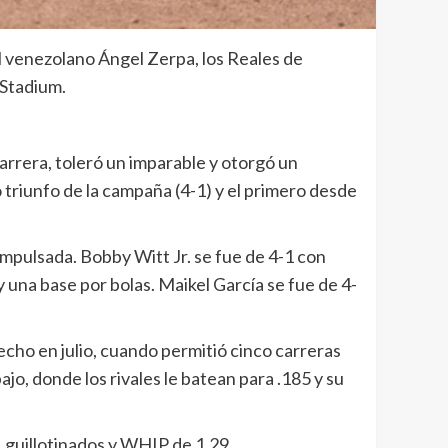
l venezolano Ángel Zerpa, los Reales de
 Stadium.
carrera, toleró un imparable y otorgó un
o triunfo de la campaña (4-1) y el primero desde
 impulsada. Bobby Witt Jr. se fue de 4-1 con
y una base por bolas. Maikel García se fue de 4-
cho en julio, cuando permitió cinco carreras
jo, donde los rivales le batean para .185 y su
51 guillotinados y WHIP de 1.29.