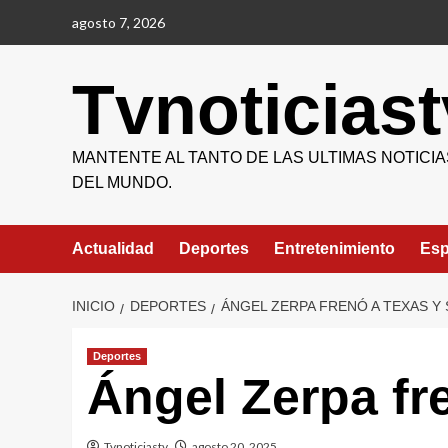
Saltar
agosto 7, 2026
al
contenido
Tvnoticiast
MANTENTE AL TANTO DE LAS ULTIMAS NOTICIA
DEL MUNDO.
Actualidad
Deportes
Entretenimiento
Esp
INICIO
DEPORTES
ÁNGEL ZERPA FRENÓ A TEXAS Y 
Deportes
Ángel Zerpa fre
Tvnoticiastv
agosto 20, 2025