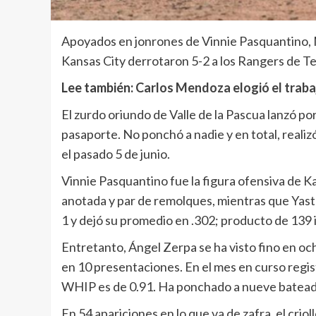
Apoyados en jonrones de Vinnie Pasquantino, M
Kansas City derrotaron 5-2 a los Rangers de Te
Lee también:
Carlos Mendoza elogió el traba
El zurdo oriundo de Valle de la Pascua lanzó po
pasaporte. No ponchó a nadie y en total, realiz
el pasado 5 de junio.
Vinnie Pasquantino fue la figura ofensiva de Ka
anotada y par de remolques, mientras que Yastrz
1 y dejó su promedio en .302; producto de 139 
Entretanto, Ángel Zerpa se ha visto fino en oc
en 10 presentaciones. En el mes en curso registr
WHIP es de 0.91. Ha ponchado a nueve bateado
En 54 apariciones en lo que va de zafra, el crio