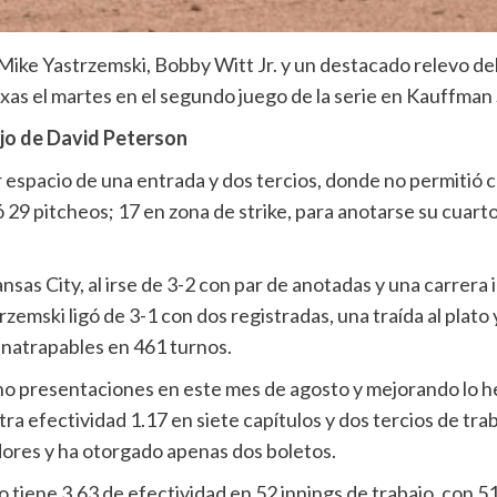
ike Yastrzemski, Bobby Witt Jr. y un destacado relevo de
xas el martes en el segundo juego de la serie en Kauffman
jo de David Peterson
r espacio de una entrada y dos tercios, donde no permitió 
ó 29 pitcheos; 17 en zona de strike, para anotarse su cuart
nsas City, al irse de 3-2 con par de anotadas y una carrera
emski ligó de 3-1 con dos registradas, una traída al plato 
inatrapables en 461 turnos.
ho presentaciones en este mes de agosto y mejorando lo he
a efectividad 1.17 en siete capítulos y dos tercios de traba
res y ha otorgado apenas dos boletos.
llo tiene 3.63 de efectividad en 52 innings de trabajo, con 