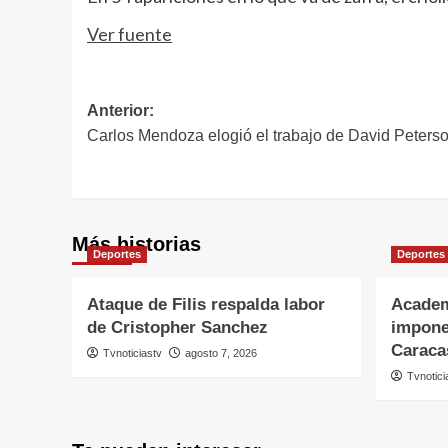
Ver fuente
Navegación
Anterior:
Carlos Mendoza elogió el trabajo de David Peters
de
entradas
Más historias
Deportes
Deportes
Ataque de Filis respalda labor
Academ
de Cristopher Sanchez
impone
Caraca
Tvnoticiastv
agosto 7, 2026
Tvnotici