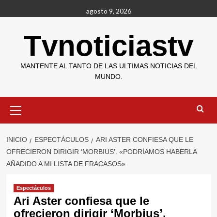
Saltar
agosto 9, 2026
al
contenido
Tvnoticiastv
MANTENTE AL TANTO DE LAS ULTIMAS NOTICIAS DEL
MUNDO.
Menú
primario
INICIO
ESPECTÁCULOS
ARI ASTER CONFIESA QUE LE
OFRECIERON DIRIGIR ‘MORBIUS’. «PODRÍAMOS HABERLA
AÑADIDO A MI LISTA DE FRACASOS»
Espectáculos
Ari Aster confiesa que le
ofrecieron dirigir ‘Morbius’.