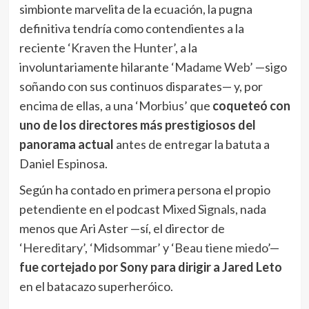
simbionte marvelita de la ecuación, la pugna
definitiva tendría como contendientes a la
reciente
‘Kraven the Hunter’
, a la
involuntariamente hilarante
‘Madame Web’
—sigo
soñando con sus continuos disparates— y, por
encima de ellas, a una
‘Morbius’
que
coqueteó con
uno de los directores más prestigiosos del
panorama actual
antes de entregar la batuta a
Daniel Espinosa.
Según ha contado en primera persona el propio
petendiente en el podcast
Mixed Signals
, nada
menos que Ari Aster —sí, el director de
‘Hereditary’
,
‘Midsommar’
y
‘Beau tiene miedo’
—
fue cortejado por Sony para dirigir a Jared Leto
en el batacazo superheróico.