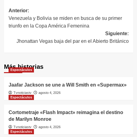
Navegación
Anterior:
Venezuela y Bolivia se miden en busca de su primer
de
triunfo en la Copa América Femenina
entradas
Siguiente:
Jhonattan Vegas baja del par en el Abierto Británico
Más historias
Espectáculos
Jaafar Jackson se une a Will Smith en «Supermax»
Tvnoticiastv
agosto 4, 2026
Espectáculos
Cortometraje «Flash Impact» reimagina el destino
de Marilyn Monroe
Tvnoticiastv
agosto 4, 2026
Espectáculos