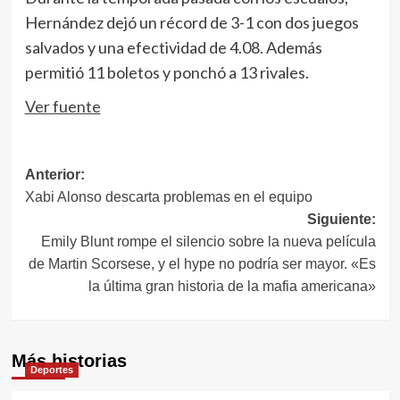
Hernández dejó un récord de 3-1 con dos juegos
salvados y una efectividad de 4.08. Además
permitió 11 boletos y ponchó a 13 rivales.
Ver fuente
Navegación
Anterior:
Xabi Alonso descarta problemas en el equipo
de
Siguiente:
entradas
Emily Blunt rompe el silencio sobre la nueva película
de Martin Scorsese, y el hype no podría ser mayor. «Es
la última gran historia de la mafia americana»
Más historias
Deportes