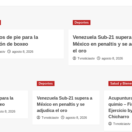
Deportes
s de pie para la
Venezuela Sub-21 supera
ión de boxeo
México en penaltis y se a
el oro
astv
agosto 8, 2026
Tvnoticiastv
agosto 8, 2026
Deportes
Salud y Biene
para la
Venezuela Sub-21 supera a
Acupuntura
xeo
México en penaltis y se
quimio – Fi
adjudica el oro
Ejercicio b
sto 8, 2026
Chicharro
Tvnoticiastv
agosto 8, 2026
Tvnoticiastv