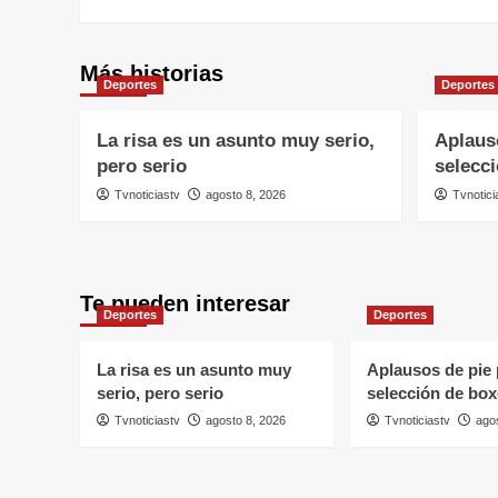
entradas
Más historias
Deportes
Deportes
La risa es un asunto muy serio,
Aplauso
pero serio
selecc
Tvnoticiastv
agosto 8, 2026
Tvnotici
Te pueden interesar
Deportes
Deportes
La risa es un asunto muy
Aplausos de pie 
serio, pero serio
selección de bo
Tvnoticiastv
agosto 8, 2026
Tvnoticiastv
ago