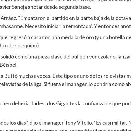
avier Sanoja anotar desde segunda base.
Arráez. “Empataron el partido en la parte baja de la octava
basarme. Necesito iniciar la remontada’. Y entonces anotam
s que regresó a casa con una medalla de oro (y una botell
ro de su equipo).
solidó como una pieza clave del bullpen venezolano, lanzan
Béisbol.
o a Buttó muchas veces. Este tipo es uno de los relevistas 
elevistas de la liga. Si fuera el manager, lo pondría como 
rneo debería darles a los Gigantes la confianza de que podrá
os los días”, dijo el manager Tony Vitello. “Es casi militar.
ue cuando sale al campo, con una multitud que es posibleme