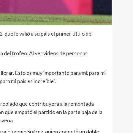
ue le valió a su país el primer título del
a del trofeo. Al ver videos de personas
a llorar. Esto es muy importante para mí, para mi
para mi país es increíble”.
apropiado que contribuyera a la remontada
n que empató el partido en la parte baja de la
novena.
 para Eugenio Suárez, quien conectó un doble