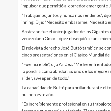
impulsor que permitió al corredor emergente J
“Trabajamos juntos y nunca nos rendimos”, dijo 
inning. Dije: ‘Necesito embasarme. Necesito em
Arráez no fue el único jugador de los Gigante
venezolano Omar López obsequió a cada miemb
El relevista derecho José Buttó también se con
cinco presentaciones en el Clásico Mundial de 
“Fue increíble”, dijo Arráez. “Me he enfrentad
lo pondría como abridor. Es uno de los mejores r
slider, sweeper, de todo.”
La capacidad de Buttó para brillar durante el to
bullpen este año.
“Es increíblemente profesional en su trabajo tod
forma en que maneja su trabajo. Tiene sentido q