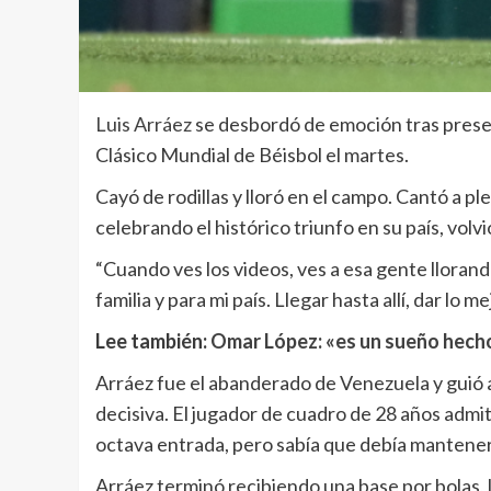
Luis Arráez
se desbordó de emoción tras presenci
Clásico Mundial de Béisbol el martes.
Cayó de rodillas y lloró en el campo. Cantó a p
celebrando el histórico triunfo en su país, volv
“Cuando ves los videos, ves a esa gente llorando
familia y para mi país. Llegar hasta allí, dar lo 
Lee también:
Omar López: «es un sueño hech
Arráez fue el abanderado de Venezuela y guió a
decisiva. El jugador de cuadro de 28 años admit
octava entrada, pero sabía que debía manteners
Arráez terminó recibiendo una base por bolas, l