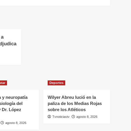
 a
djudica
star
Deportes
 y neuropatía
Wilyer Abreu lució en la
siología del
paliza de los Medias Rojas
y Dr. López
sobre los Atléticos
Tvnoticiastv
agosto 8, 2026
agosto 8, 2026