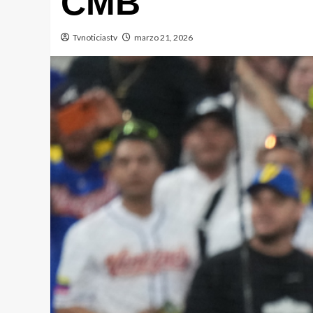
CMB
Tvnoticiastv
marzo 21, 2026