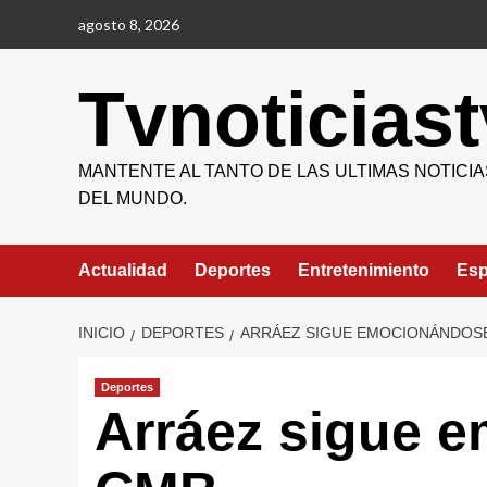
Saltar
agosto 8, 2026
al
contenido
Tvnoticiast
MANTENTE AL TANTO DE LAS ULTIMAS NOTICIA
DEL MUNDO.
Actualidad
Deportes
Entretenimiento
Esp
INICIO
DEPORTES
ARRÁEZ SIGUE EMOCIONÁNDOSE 
Deportes
Arráez sigue em