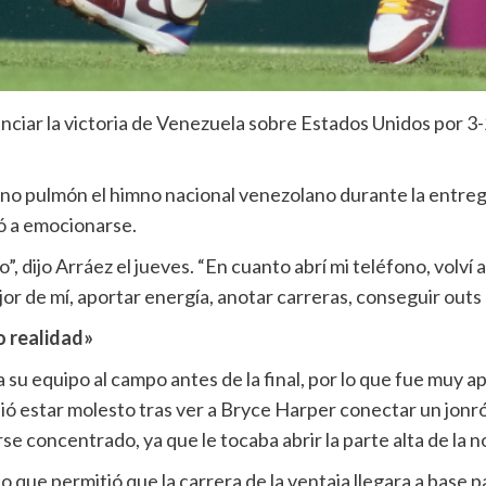
ar la victoria de Venezuela sobre Estados Unidos por 3-2, q
leno pulmón el himno nacional venezolano durante la entreg
ió a emocionarse.
”, dijo Arráez el jueves. “En cuanto abrí mi teléfono, volví 
mejor de mí, aportar energía, anotar carreras, conseguir outs 
o realidad»
 su equipo al campo antes de la final, por lo que fue muy 
ió estar molesto tras ver a Bryce Harper conectar un jonró
e concentrado, ya que le tocaba abrir la parte alta de la 
o que permitió que la carrera de la ventaja llegara a base