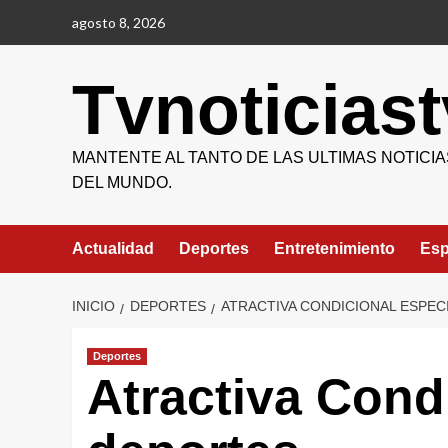
Saltar
agosto 8, 2026
al
contenido
Tvnoticiast
MANTENTE AL TANTO DE LAS ULTIMAS NOTICIA
DEL MUNDO.
Actualidad
Deportes
Entretenimiento
Esp
INICIO
DEPORTES
ATRACTIVA CONDICIONAL ESPECI
Deportes
Atractiva Cond