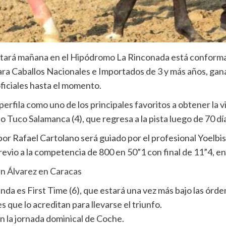
utará mañana en el Hipódromo La Rinconada está conform
ara Caballos Nacionales e Importados de 3 y más años, gan
oficiales hasta el momento.
rfila como uno de los principales favoritos a obtener la v
Tuco Salamanca (4), que regresa a la pista luego de 70 día
por Rafael Cartolano será guiado por el profesional Yoelb
vio a la competencia de 800 en 50”1 con final de 11”4, en si
vin Álvarez en Caracas
enda es First Time (6), que estará una vez más bajo las órd
 que lo acreditan para llevarse el triunfo.
en la jornada dominical de Coche.