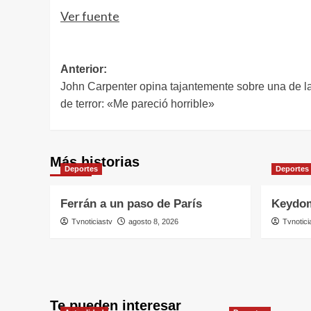
Ver fuente
Navegación
Anterior:
John Carpenter opina tajantemente sobre una de la
de
de terror: «Me pareció horrible»
entradas
Más historias
Deportes
Deportes
Ferrán a un paso de París
Keydom
Tvnoticiastv
agosto 8, 2026
Tvnotici
Te pueden interesar