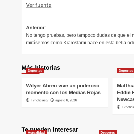
Ver fuente
Navegación
Anterior:
No tengo pruebas, pero tampoco dudas de que el m
de
mirásemos como Kiarostami hace en esta bella odi
entradas
Más historias
Deportes
Deportes
Wilyer Abreu vive un poderoso
Matthia
momento con los Medias Rojas
Eddie 
Newcas
Tvnoticiastv
agosto 6, 2026
Tvnotici
Te pueden interesar
Actualidad
Deportes