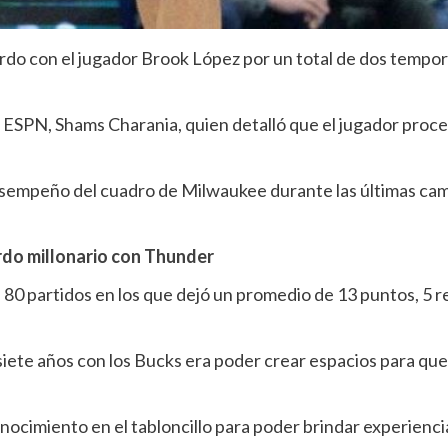
rdo con el jugador Brook López por un total de dos tempor
de ESPN, Shams Charania, quien detalló que el jugador proc
esempeño del cuadro de Milwaukee durante las últimas cam
rdo millonario con Thunder
80 partidos en los que dejó un promedio de 13 puntos, 5 r
siete años con los Bucks era poder crear espacios para qu
cimiento en el tabloncillo para poder brindar experiencia 