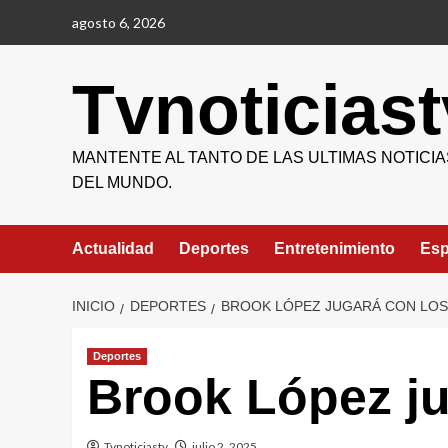
Saltar
agosto 6, 2026
al
contenido
Tvnoticiast
MANTENTE AL TANTO DE LAS ULTIMAS NOTICIA
DEL MUNDO.
Actualidad
Deportes
Entretenimiento
Esp
INICIO
DEPORTES
BROOK LÓPEZ JUGARÁ CON LOS
Deportes
Brook López ju
Tvnoticiastv
julio 2, 2025