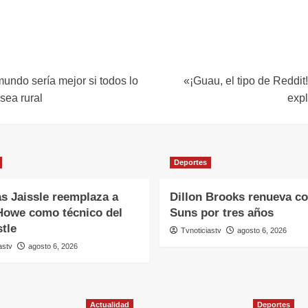
undo sería mejor si todos lo
«¡Guau, el tipo de Reddit!
sea rural
expl
Deportes
s Jaissle reemplaza a
Dillon Brooks renueva co
Howe como técnico del
Suns por tres años
tle
Tvnoticiastv
agosto 6, 2026
astv
agosto 6, 2026
Actualidad
Deportes