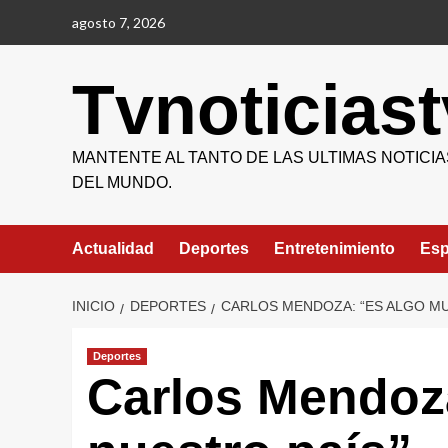
Saltar
agosto 7, 2026
al
contenido
Tvnoticiast
MANTENTE AL TANTO DE LAS ULTIMAS NOTICIA
DEL MUNDO.
Actualidad
Deportes
Entretenimiento
Esp
INICIO
DEPORTES
CARLOS MENDOZA: “ES ALGO MU
Deportes
Carlos Mendoz