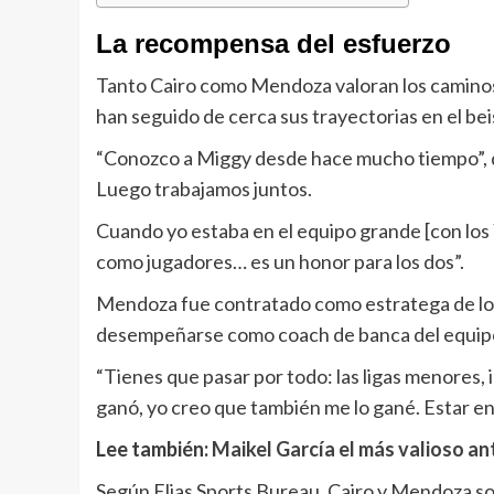
La recompensa del esfuerzo
Tanto Cairo como Mendoza valoran los caminos q
han seguido de cerca sus trayectorias en el beis
“Conozco a Miggy desde hace mucho tiempo”, 
Luego trabajamos juntos.
Cuando yo estaba en el equipo grande [con los 
como jugadores… es un honor para los dos”.
Mendoza fue contratado como estratega de los
desempeñarse como coach de banca del equip
“Tienes que pasar por todo: las ligas menores, i
ganó, yo creo que también me lo gané. Estar e
Lee también:
Maikel García el más valioso an
Según Elias Sports Bureau, Cairo y Mendoza so