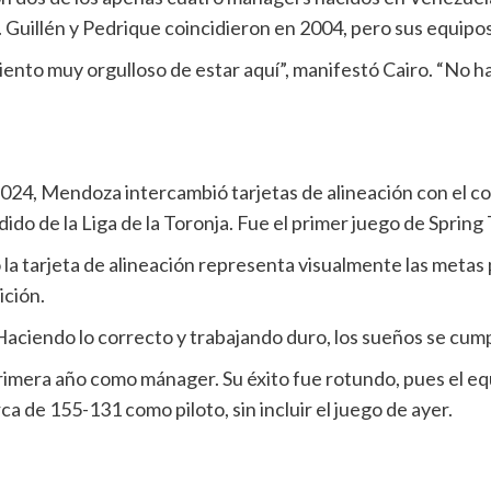
. Guillén y Pedrique coincidieron en 2004, pero sus equip
ento muy orgulloso de estar aquí”, manifestó Cairo. “No 
24, Mendoza intercambió tarjetas de alineación con el co
dido de la Liga de la Toronja. Fue el primer juego de Spri
 tarjeta de alineación representa visualmente las metas po
ición.
“Haciendo lo correcto y trabajando duro, los sueños se cump
rimera año como mánager. Su éxito fue rotundo, pues el equi
a de 155-131 como piloto, sin incluir el juego de ayer.