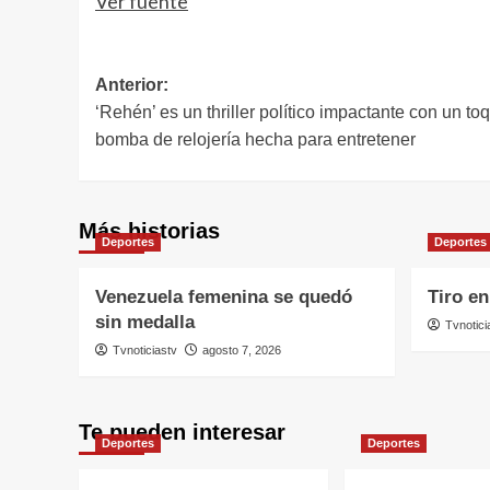
Ver fuente
Navegación
Anterior:
‘Rehén’ es un thriller político impactante con un t
de
bomba de relojería hecha para entretener
entradas
Más historias
Deportes
Deportes
Venezuela femenina se quedó
Tiro en
sin medalla
Tvnotici
Tvnoticiastv
agosto 7, 2026
Te pueden interesar
Deportes
Deportes