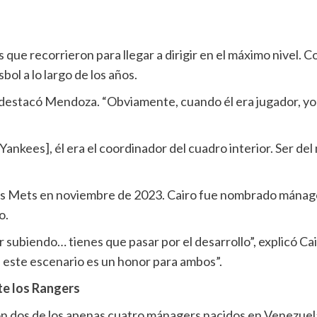
ue recorrieron para llegar a dirigir en el máximo nivel. Co
bol a lo largo de los años.
destacó Mendoza. “Obviamente, cuando él era jugador, y
Yankees], él era el coordinador del cuadro interior. Ser d
 Mets en noviembre de 2023. Cairo fue nombrado mánager i
o.
r subiendo… tienes que pasar por el desarrollo”, explicó Cair
n este escenario es un honor para ambos”.
te los Rangers
n dos de los apenas cuatro mánagers nacidos en Venezuela 