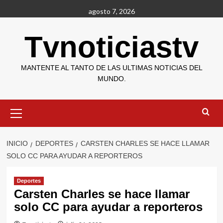
Saltar
agosto 7, 2026
al
contenido
Tvnoticiastv
MANTENTE AL TANTO DE LAS ULTIMAS NOTICIAS DEL
MUNDO.
Menú
primario
INICIO
DEPORTES
CARSTEN CHARLES SE HACE LLAMAR
SOLO CC PARA AYUDAR A REPORTEROS
Deportes
Carsten Charles se hace llamar
solo CC para ayudar a reporteros