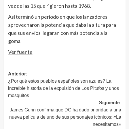
vez de las 15 que rigieron hasta 1968.
Así terminó un período en que los lanzadores
aprovecharon la potencia que daba la altura para
que sus envíos llegaran con más potencia a la
goma.
Ver fuente
Navegación
Anterior:
¿Por qué estos pueblos españoles son azules? La
de
increíble historia de la expulsión de Los Pitufos y unos
entradas
mosquitos
Siguiente:
James Gunn confirma que DC ha dado prioridad a una
nueva película de uno de sus personajes icónicos: «La
necesitamos»