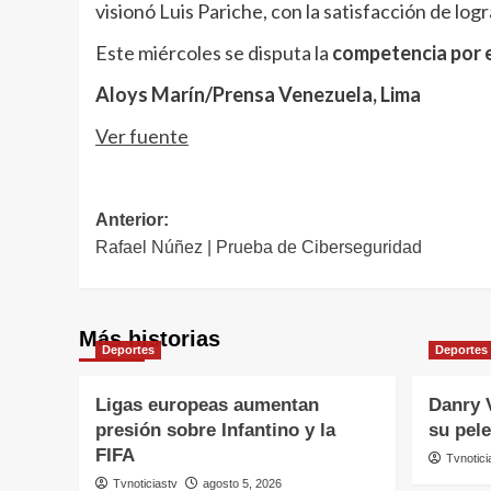
visionó Luis Pariche, con la satisfacción de lo
Este miércoles se disputa la
competencia por 
Aloys Marín/Prensa Venezuela, Lima
Ver fuente
Navegación
Anterior:
Rafael Núñez | Prueba de Ciberseguridad
de
entradas
Más historias
Deportes
Deportes
Ligas europeas aumentan
Danry 
presión sobre Infantino y la
su pel
FIFA
Tvnotici
Tvnoticiastv
agosto 5, 2026