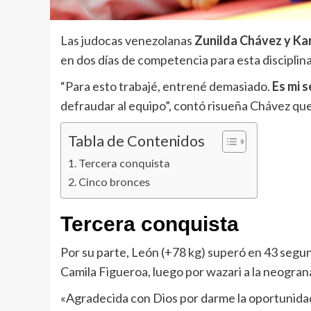
Las judocas venezolanas
Zunilda Chávez y Ka
en dos días de competencia para esta disciplin
“Para esto trabajé, entrené demasiado.
Es mi 
defraudar al equipo”, contó risueña Chávez que
Tabla de Contenidos
Tercera conquista
Cinco bronces
Tercera conquista
Por su parte, León (+78 kg) superó en 43 segund
Camila Figueroa, luego por wazari a la neogran
«Agradecida con Dios por darme la oportunidad