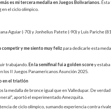
más es mi tercera medalla en Juegos Bolivarianos.
Ésta 
en el ciclo olímpico.
ana Aguiar (-70) y Jonhelius Patete (-90) y Luis Pariche (8
 competir y me siento muy feliz
para dedicarle esta medal
uir trabajando.
En la semifinal fui a golden score
y estaba
 en los II Juegos Panamericanos Asunción 2025.
 en el triatlón
os la medalla de bronce igual que en Valledupar. De verda
eneral”, aportó el experimentado Amezquita.
ncia de ciclo olímpico, sumando experiencia contra rivales 