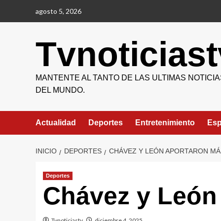
Saltar
agosto 5, 2026
al
contenido
Tvnoticiast
MANTENTE AL TANTO DE LAS ULTIMAS NOTICIA
DEL MUNDO.
Actualidad
Deportes
Entretenimiento
Esp
INICIO
DEPORTES
CHÁVEZ Y LEÓN APORTARON MÁ
Deportes
Chávez y León 
Tvnoticiastv
diciembre 4, 2025