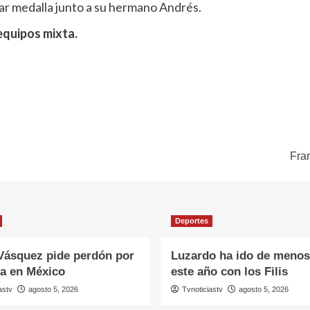
grar medalla junto a su hermano Andrés.
equipos mixta.
Fran
Deportes
Vásquez pide perdón por
Luzardo ha ido de menos
ea en México
este año con los Filis
astv
agosto 5, 2026
Tvnoticiastv
agosto 5, 2026