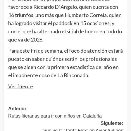
favorece a Riccardo D´Angelo, quien cuenta con
16 triunfos, uno más que Humberto Correia, quien
ha logrado visitar el paddock en 15 ocasiones, y
con el que ha alternado el sitial de honor en todo lo
que va de 2026.
Para este fin de semana, el foco de atención estará
puesto en saber quiénes serán los profesionales
que se alcen con la primera estadística del año en
el imponente coso de La Rinconada.
Ver fuente
Navegación
Anterior:
Rutas literarias para ir con niños en Cataluña
de
Siguiente:
entradas
Vuelve la “Tarifa Flex” en Avior Airlines