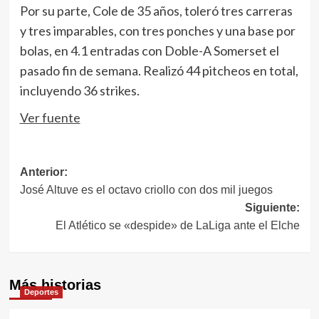
Por su parte, Cole de 35 años, toleró tres carreras
y tres imparables, con tres ponches y una base por
bolas, en 4.1 entradas con Doble-A Somerset el
pasado fin de semana. Realizó 44 pitcheos en total,
incluyendo 36 strikes.
Ver fuente
Navegación
Anterior:
José Altuve es el octavo criollo con dos mil juegos
de
Siguiente:
entradas
El Atlético se «despide» de LaLiga ante el Elche
Más historias
Deportes