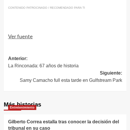
CONTENIDO PATROCINADO / RECOMENDADO PARA TI
Ver fuente
Navegación
Anterior:
La Rinconada: 67 años de historia
de
Siguiente:
entradas
Samy Camacho full esta tarde en Gulfstream Park
Más historias
Entretenimiento
Gilberto Correa estalla tras conocer la decisión del
tribunal en su caso