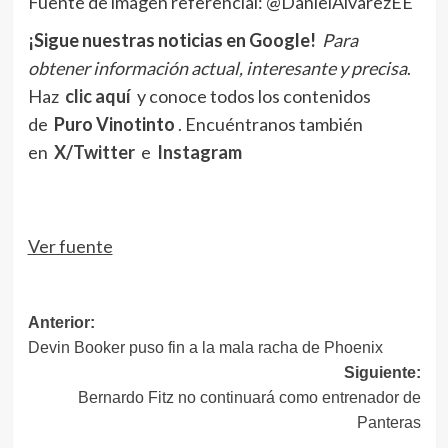
Fuente de imagen referencial: @DanielAlvarezEE
¡Sigue nuestras noticias en Google!
Para
obtener información actual, interesante y precisa
.
Haz
clic aquí
y conoce todos los contenidos
de
Puro Vinotinto
. Encuéntranos también
en
X/Twitter
e
Instagram
Ver fuente
Navegación
Anterior:
Devin Booker puso fin a la mala racha de Phoenix
de
Siguiente:
entradas
Bernardo Fitz no continuará como entrenador de
Panteras