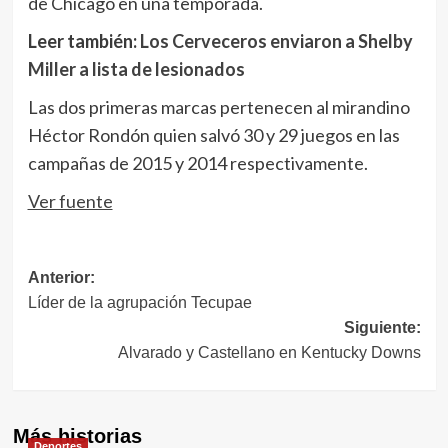
de Chicago en una temporada.
Leer también:
Los Cerveceros enviaron a Shelby
Miller a lista de lesionados
Las dos primeras marcas pertenecen al mirandino
Héctor Rondón quien salvó 30 y 29 juegos en las
campañas de 2015 y 2014 respectivamente.
Ver fuente
Navegación
Anterior:
Líder de la agrupación Tecupae
de
Siguiente:
entradas
Alvarado y Castellano en Kentucky Downs
Más historias
Deportes