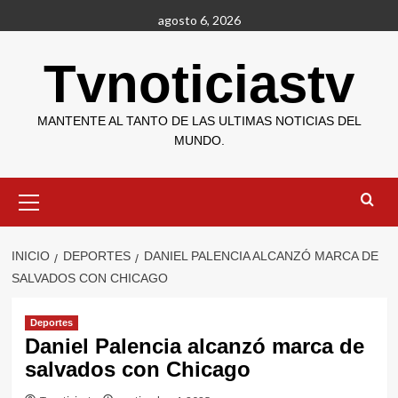
Saltar
agosto 6, 2026
al
contenido
Tvnoticiastv
MANTENTE AL TANTO DE LAS ULTIMAS NOTICIAS DEL
MUNDO.
Menú
primario
INICIO
DEPORTES
DANIEL PALENCIA ALCANZÓ MARCA DE
SALVADOS CON CHICAGO
Deportes
Daniel Palencia alcanzó marca de
salvados con Chicago