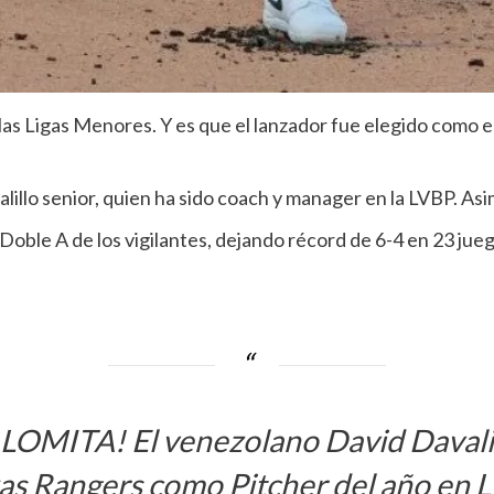
s Ligas Menores. Y es que el lanzador fue elegido como el 
alillo senior, quien ha sido coach y manager en la LVBP. A
 Doble A de los vigilantes, dejando récord de 6-4 en 23 jue
ITA! El venezolano David Davalillo 
as Rangers como Pitcher del año en 