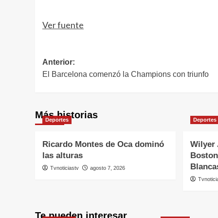
Ver fuente
Navegación
Anterior:
El Barcelona comenzó la Champions con triunfo
de
entradas
Más historias
Deportes
Deportes
Ricardo Montes de Oca dominó
Wilyer
las alturas
Boston,
Blanca
Tvnoticiastv
agosto 7, 2026
Tvnotici
Te pueden interesar