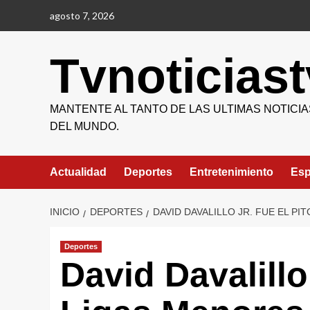
Saltar
agosto 7, 2026
al
contenido
Tvnoticiast
MANTENTE AL TANTO DE LAS ULTIMAS NOTICIA
DEL MUNDO.
Actualidad
Deportes
Entretenimiento
Esp
INICIO
DEPORTES
DAVID DAVALILLO JR. FUE EL P
Deportes
David Davalillo