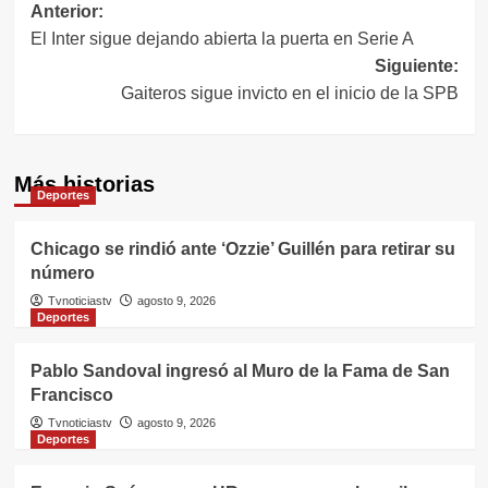
Navegación
Anterior:
El Inter sigue dejando abierta la puerta en Serie A
de
Siguiente:
entradas
Gaiteros sigue invicto en el inicio de la SPB
Más historias
Deportes
Chicago se rindió ante ‘Ozzie’ Guillén para retirar su
número
Tvnoticiastv
agosto 9, 2026
Deportes
Pablo Sandoval ingresó al Muro de la Fama de San
Francisco
Tvnoticiastv
agosto 9, 2026
Deportes