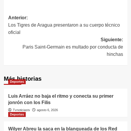
Navegación
Anterior:
Los Tigres de Aragua presentaron a su cuerpo técnico
de
oficial
entradas
Siguiente:
Paris Saint-Germain es multado por conducta de
hinchas
Más historias
Deportes
Luis Arráez no baja el ritmo y conecta su primer
jonrón con los Filis
Tvnoticiastv
agosto 6, 2026
Deportes
Wilyer Abreu la saca en la blanqueada de los Red