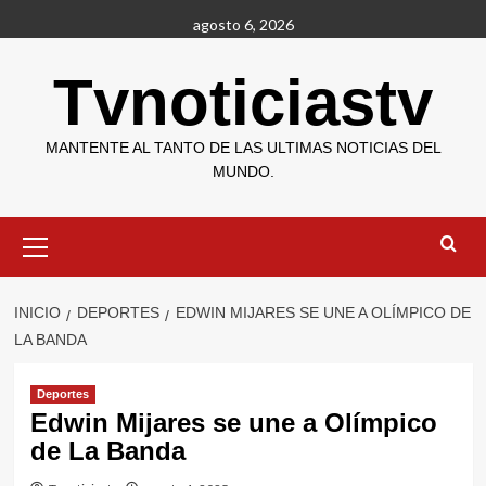
Saltar
agosto 6, 2026
al
contenido
Tvnoticiastv
MANTENTE AL TANTO DE LAS ULTIMAS NOTICIAS DEL
MUNDO.
Menú
primario
INICIO
DEPORTES
EDWIN MIJARES SE UNE A OLÍMPICO DE
LA BANDA
Deportes
Edwin Mijares se une a Olímpico
de La Banda