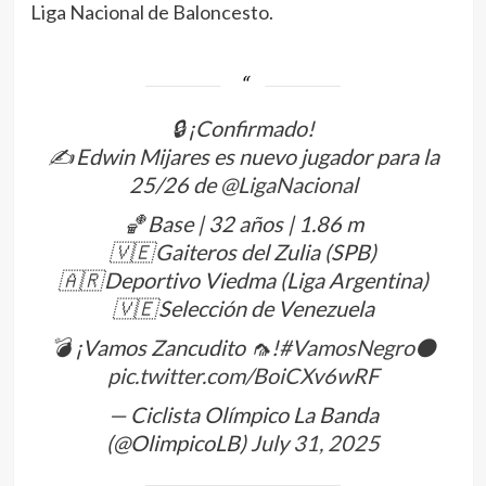
Liga Nacional de Baloncesto.
🔒 ¡Confirmado!
✍️ Edwin Mijares es nuevo jugador para la
25/26 de
@LigaNacional
🏀 Base | 32 años | 1.86 m
🇻🇪 Gaiteros del Zulia (SPB)
🇦🇷 Deportivo Viedma (Liga Argentina)
🇻🇪 Selección de Venezuela
💣 ¡Vamos Zancudito 🦟!
#VamosNegro
⚫️
pic.twitter.com/BoiCXv6wRF
— Ciclista Olímpico La Banda
(@OlimpicoLB)
July 31, 2025