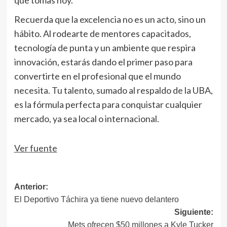
Recuerda que la excelencia no es un acto, sino un
hábito. Al rodearte de mentores capacitados,
tecnología de punta y un ambiente que respira
innovación, estarás dando el primer paso para
convertirte en el profesional que el mundo
necesita. Tu talento, sumado al respaldo de la UBA,
es la fórmula perfecta para conquistar cualquier
mercado, ya sea local o internacional.
Navegación
Ver fuente
de
entradas
Navegación
Anterior:
El Deportivo Táchira ya tiene nuevo delantero
de
Siguiente:
entradas
Mets ofrecen $50 millones a Kyle Tucker