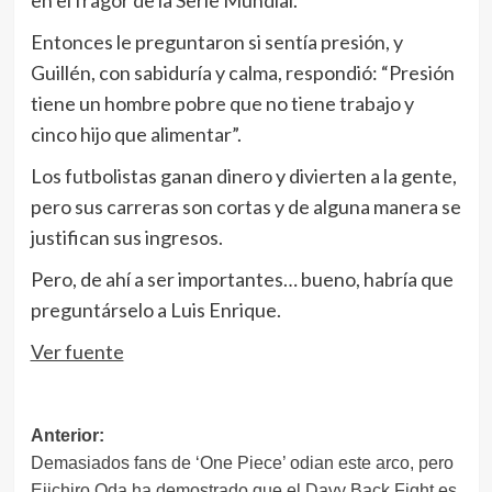
en el fragor de la Serie Mundial.
Entonces le preguntaron si sentía presión, y
Guillén, con sabiduría y calma, respondió: “Presión
tiene un hombre pobre que no tiene trabajo y
cinco hijo que alimentar”.
Los futbolistas ganan dinero y divierten a la gente,
pero sus carreras son cortas y de alguna manera se
justifican sus ingresos.
Pero, de ahí a ser importantes… bueno, habría que
preguntárselo a Luis Enrique.
Ver fuente
Navegación
Anterior:
Demasiados fans de ‘One Piece’ odian este arco, pero
de
Eiichiro Oda ha demostrado que el Davy Back Fight es