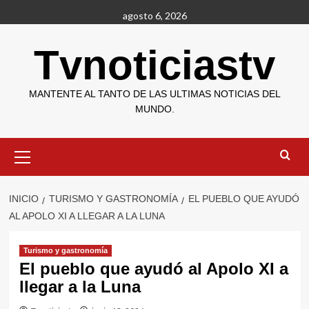
Saltar
agosto 6, 2026
al
contenido
Tvnoticiastv
MANTENTE AL TANTO DE LAS ULTIMAS NOTICIAS DEL
MUNDO.
Menú
primario
INICIO
TURISMO Y GASTRONOMÍA
EL PUEBLO QUE AYUDÓ
AL APOLO XI A LLEGAR A LA LUNA
Turismo y gastronomía
El pueblo que ayudó al Apolo XI a
llegar a la Luna