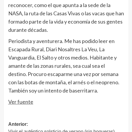
reconocer, como el que apunta a la sede de la
NASA, la ruta de las Casas Vivas o las
vacas
que han
formado parte de la vida y economía de sus gentes
durante décadas.
Periodista y aventurera. Me has podido leer en
Escapada Rural, Diari Nosaltres La Veu, La
Vanguardia, El Salto y otros medios. Habitante y
amante de las zonas rurales, sea cual sea el
destino. Procuro escaparme una vez por semana
con las botas de montaña, el arnés o el neopreno.
También soy un intento de baserritarra.
Ver fuente
Navegación
Anterior:
Vivir el auténtico solsticio de verano (sin hogueras)