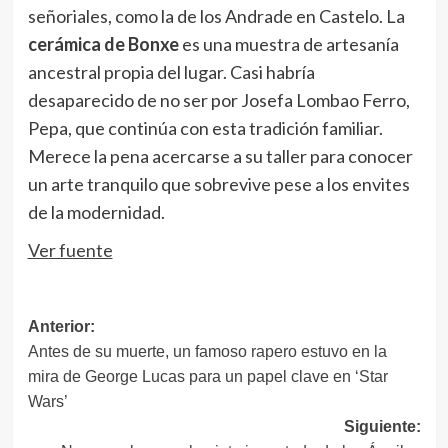
señoriales, como la de los Andrade en Castelo. La
cerámica de Bonxe
es una muestra de artesanía
ancestral propia del lugar. Casi habría
desaparecido de no ser por Josefa Lombao Ferro,
Pepa, que continúa con esta tradición familiar.
Merece la pena acercarse a su taller para conocer
un arte tranquilo que sobrevive pese a los envites
de la modernidad.
Ver fuente
Navegación
Anterior:
Antes de su muerte, un famoso rapero estuvo en la
de
mira de George Lucas para un papel clave en ‘Star
entradas
Wars’
Siguiente: