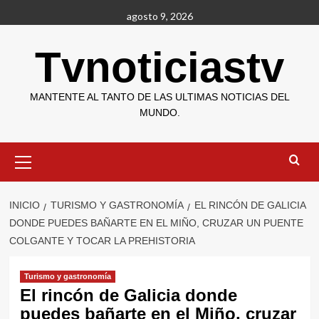
Saltar
agosto 9, 2026
al
contenido
Tvnoticiastv
MANTENTE AL TANTO DE LAS ULTIMAS NOTICIAS DEL
MUNDO.
Menú
primario
INICIO
TURISMO Y GASTRONOMÍA
EL RINCÓN DE GALICIA
DONDE PUEDES BAÑARTE EN EL MIÑO, CRUZAR UN PUENTE
COLGANTE Y TOCAR LA PREHISTORIA
Turismo y gastronomía
El rincón de Galicia donde
puedes bañarte en el Miño, cruzar