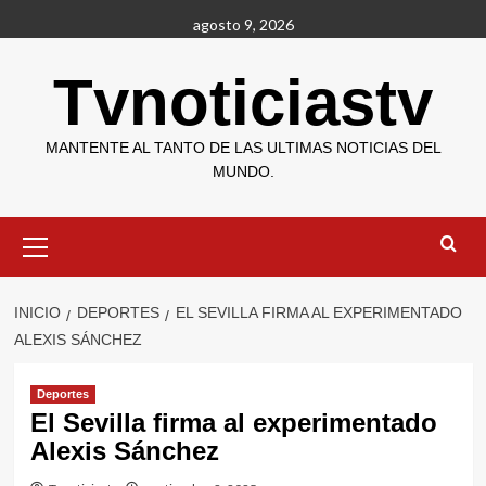
Saltar
agosto 9, 2026
al
contenido
Tvnoticiastv
MANTENTE AL TANTO DE LAS ULTIMAS NOTICIAS DEL
MUNDO.
Menú
primario
INICIO
DEPORTES
EL SEVILLA FIRMA AL EXPERIMENTADO
ALEXIS SÁNCHEZ
Deportes
El Sevilla firma al experimentado
Alexis Sánchez