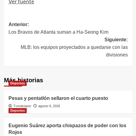
Ver fuente
Navegación
Anterior:
Los Bravos de Atlanta suman a Ha-Seong Kim
de
Siguiente:
entradas
MLB: los equipos proyectados a quedarse con las
divisiones
Más historias
Deportes
Pesas y pentatlón sellaron el cuarto puesto
Tvnoticiastv
agosto 9, 2026
Deportes
Eugenio Suárez aporta chispazos de poder con los
Rojos