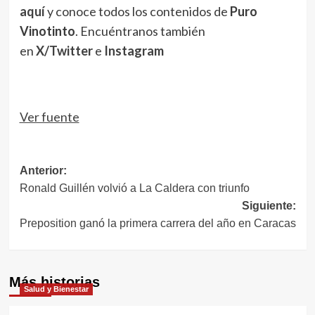
aquí
y conoce todos los contenidos de
Puro
Vinotinto
. Encuéntranos también
en
X/Twitter
e
Instagram
Ver fuente
Navegación
Anterior:
Ronald Guillén volvió a La Caldera con triunfo
de
Siguiente:
entradas
Preposition ganó la primera carrera del año en Caracas
Más historias
Salud y Bienestar