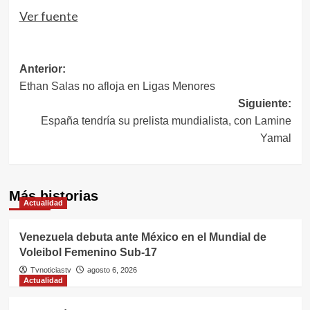
entradas
Ver fuente
Navegación
Anterior:
Ethan Salas no afloja en Ligas Menores
de
Siguiente:
entradas
España tendría su prelista mundialista, con Lamine
Yamal
Más historias
Actualidad
Venezuela debuta ante México en el Mundial de
Voleibol Femenino Sub-17
Tvnoticiastv
agosto 6, 2026
Actualidad