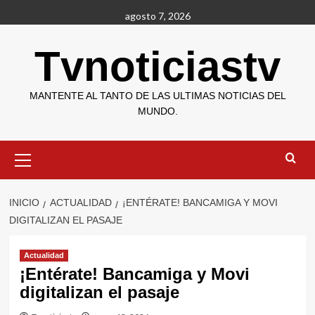
Saltar
agosto 7, 2026
al
contenido
Tvnoticiastv
MANTENTE AL TANTO DE LAS ULTIMAS NOTICIAS DEL
MUNDO.
Menú
primario
INICIO
ACTUALIDAD
¡ENTÉRATE! BANCAMIGA Y MOVI
DIGITALIZAN EL PASAJE
Actualidad
¡Entérate! Bancamiga y Movi
digitalizan el pasaje