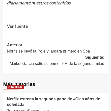
diariamente nuestros contenidos
Ver fuente
Navegación
Anterior:
Norris se llevó la Pole y largará primero en Spa
de
Siguiente:
entradas
Maikel García soltó su primer HR de la segunda mitad
Más historias
Actualidad
Netflix estrena la segunda parte de «Cien años de
soledad»
Tvnoticiastv
agosto 7, 2026