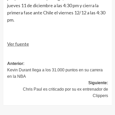
jueves 11 de diciembre a las 4:30 pm y cierra la
primera fase ante Chile el viernes 12/12 a las 4:30
pm.
Ver fuente
Navegación
Anterior:
Kevin Durant llega a los 31.000 puntos en su carrera
de
en la NBA
entradas
Siguiente:
Chris Paul es criticado por su ex entrenador de
Clippers