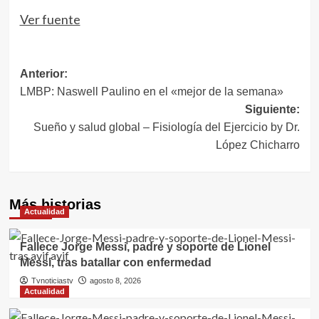
Navegación
Ver fuente
de
entradas
Navegación
Anterior:
LMBP: Naswell Paulino en el «mejor de la semana»
de
Siguiente:
entradas
Sueño y salud global – Fisiología del Ejercicio by Dr.
López Chicharro
Más historias
Actualidad
Fallece Jorge Messi, padre y soporte de Lionel
Messi, tras batallar con enfermedad
Tvnoticiastv
agosto 8, 2026
Actualidad