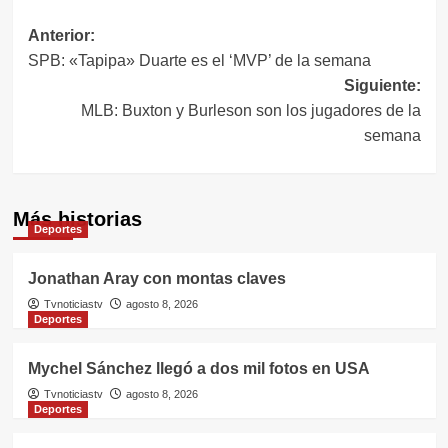
Navegación
Anterior:
SPB: «Tapipa» Duarte es el ‘MVP’ de la semana
de
Siguiente:
entradas
MLB: Buxton y Burleson son los jugadores de la
semana
Más historias
Deportes
Jonathan Aray con montas claves
Tvnoticiastv
agosto 8, 2026
Deportes
Mychel Sánchez llegó a dos mil fotos en USA
Tvnoticiastv
agosto 8, 2026
Deportes