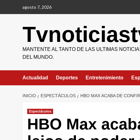
Saltar
agosto 7, 2026
al
contenido
Tvnoticiast
MANTENTE AL TANTO DE LAS ULTIMAS NOTICIA
DEL MUNDO.
Actualidad
Deportes
Entretenimiento
Esp
INICIO
ESPECTÁCULOS
HBO MAX ACABA DE CONFIR
Espectáculos
HBO Max acaba