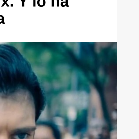
x. Y lo ha
a