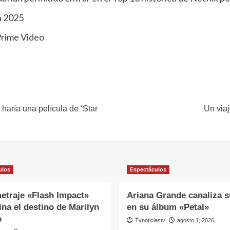
n 2025
Prime Video
aría una película de ‘Star
Un viaj
ulos
Espectáculos
etraje «Flash Impact»
Ariana Grande canaliza s
na el destino de Marilyn
en su álbum «Petal»
e
Tvnoticiastv
agosto 1, 2026