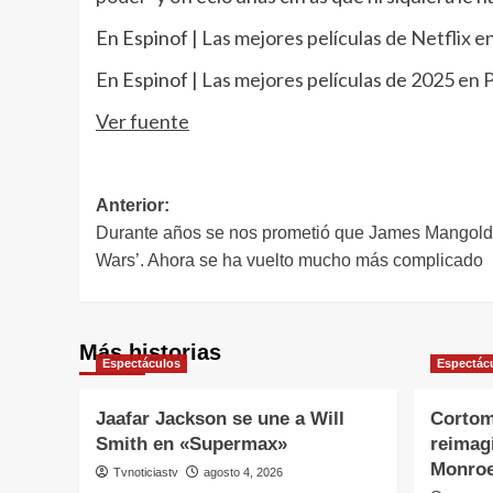
En Espinof |
Las mejores películas de Netflix e
En Espinof |
Las mejores películas de 2025 en 
Ver fuente
Navegación
Anterior:
Durante años se nos prometió que James Mangold h
de
Wars’. Ahora se ha vuelto mucho más complicado
entradas
Más historias
Espectáculos
Espectác
Jaafar Jackson se une a Will
Cortom
Smith en «Supermax»
reimagi
Monro
Tvnoticiastv
agosto 4, 2026