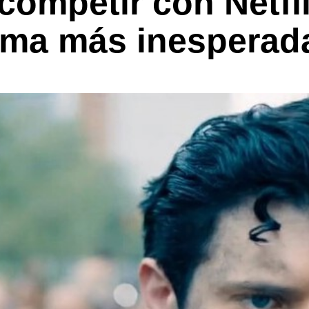
competir con Netfli
rma más inesperad