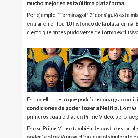
mucho mejor en esta última plataforma
.
Por ejemplo,
‘Terminagolf 2’
consiguió este mis
entrar en el Top 10 histórico de la plataforma. 
cierto que antes pudo verse de forma exclusiva
Es por ello que lo que podría ser una gran notic
condiciones de poder toser a Netflix
. Lo más
primeros cuatro días en Prime Video, pero lue
Eso sí, Prime Video también demostró estar alg
poder’
y ofreció unas cifras que ni siquiera le