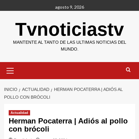
Saltar
agosto 9, 2026
al
contenido
Tvnoticiastv
MANTENTE AL TANTO DE LAS ULTIMAS NOTICIAS DEL
MUNDO.
Menú
primario
INICIO
ACTUALIDAD
HERMAN POCATERRA | ADIÓS AL
POLLO CON BRÓCOLI
Actualidad
Herman Pocaterra | Adiós al pollo
con brócoli