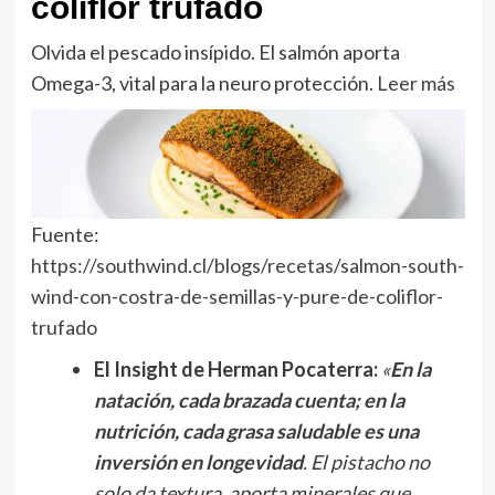
coliflor trufado
Olvida el pescado insípido. El salmón aporta
Omega-3, vital para la neuro protección.
Leer más
Fuente:
https://southwind.cl/blogs/recetas/salmon-south-
wind-con-costra-de-semillas-y-pure-de-coliflor-
trufado
El Insight de Herman Pocaterra:
«
En la
natación, cada brazada cuenta; en la
nutrición, cada grasa saludable es una
inversión en longevidad
. El pistacho no
solo da textura, aporta minerales que