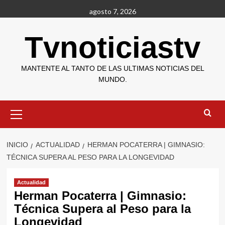
Saltar
agosto 7, 2026
al
contenido
Tvnoticiastv
MANTENTE AL TANTO DE LAS ULTIMAS NOTICIAS DEL
MUNDO.
Menú
primario
INICIO
ACTUALIDAD
HERMAN POCATERRA | GIMNASIO:
TÉCNICA SUPERA AL PESO PARA LA LONGEVIDAD
Actualidad
Herman Pocaterra | Gimnasio:
Técnica Supera al Peso para la
Longevidad