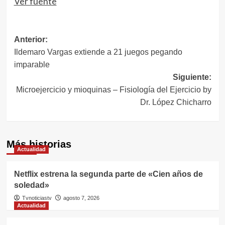
entradas
Ver fuente
Navegación
Anterior:
Ildemaro Vargas extiende a 21 juegos pegando
de
imparable
entradas
Siguiente:
Microejercicio y mioquinas – Fisiología del Ejercicio by
Dr. López Chicharro
Más historias
Actualidad
Netflix estrena la segunda parte de «Cien años de
soledad»
Tvnoticiastv
agosto 7, 2026
Actualidad