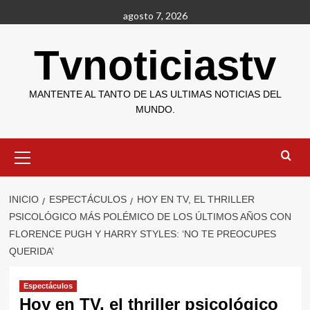
Saltar
agosto 7, 2026
al
contenido
Tvnoticiastv
MANTENTE AL TANTO DE LAS ULTIMAS NOTICIAS DEL
MUNDO.
Menú
primario
INICIO
ESPECTÁCULOS
HOY EN TV, EL THRILLER
PSICOLÓGICO MÁS POLÉMICO DE LOS ÚLTIMOS AÑOS CON
FLORENCE PUGH Y HARRY STYLES: ‘NO TE PREOCUPES
QUERIDA’
Espectáculos
Hoy en TV, el thriller psicológico