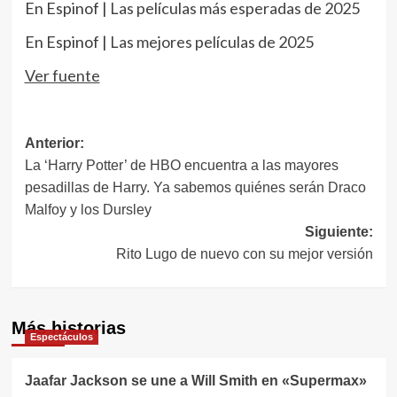
En Espinof |
Las películas más esperadas de 2025
En Espinof |
Las mejores películas de 2025
Ver fuente
Navegación
Anterior:
La ‘Harry Potter’ de HBO encuentra a las mayores
de
pesadillas de Harry. Ya sabemos quiénes serán Draco
entradas
Malfoy y los Dursley
Siguiente:
Rito Lugo de nuevo con su mejor versión
Más historias
Espectáculos
Jaafar Jackson se une a Will Smith en «Supermax»