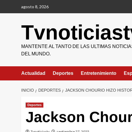
Saltar
agosto 8, 2026
al
contenido
Tvnoticiast
MANTENTE AL TANTO DE LAS ULTIMAS NOTICIA
DEL MUNDO.
Actualidad
Deportes
Entretenimiento
Esp
INICIO
DEPORTES
JACKSON CHOURIO HIZO HISTOR
Deportes
Jackson Chouri
Tvnoticiastv
septiembre 27, 2025