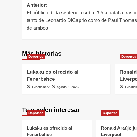
Navegación
Anterior:
El público dicta sentencia sobre ‘Una batalla tras ot
de
tanto de Leonardo DiCaprio como de Paul Thomas 
entradas
de ambos
Más historias
Deportes
Deportes
Lukaku es ofrecido al
Ronald 
Fenerbahce
Liverp
Tvnoticiastv
agosto 8, 2026
Tvnotici
Te pueden interesar
Deportes
Deportes
Lukaku es ofrecido al
Ronald Araújo ju
Fenerbahce
Liverpool