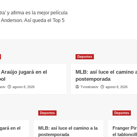
ra’ y afirma es la mejor película
Anderson. Así queda el Top 5
Deportes
Araújo jugará en el
MLB: así luce el camino a
ool
postemporada
astv
agosto 8, 2026
Tvnoticiastv
agosto 8, 2026
Deportes
Deportes
gará en el
MLB: así luce el camino a la
Franger Pi
postemporada
el tablonci