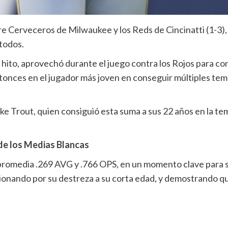
re Cerveceros de Milwaukee y los Reds de Cincinatti (1-3), 
 todos.
 hito, aprovechó durante el juego contra los Rojos para co
ntonces en el jugador más joven en conseguir múltiples te
ike Trout, quien consiguió esta suma a sus 22 años en la 
 de los Medias Blancas
romedia .269 AVG y .766 OPS, en un momento clave para s
ionando por su destreza a su corta edad, y demostrando que