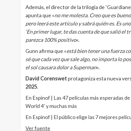
Además, el director de la trilogía de
‘Guardianes
apunta que «
no me molesta. Creo que es bueno.
pero leerá este artículo y sabrá quién es. Es un
‘En primer lugar, te das cuenta de que salió el t
parezca 100% positivo
«.
Gunn afirma que «
está bien tener una fuerza c
sé que cada vez que sale algo, no importa lo po
el sol causara dolor a Superman
«.
David Corenswet
protagoniza esta nueva vers
2025
.
En Espinof |
Las 47 películas más esperadas de 2
World 4’ y muchas más
En Espinof |
El público elige las 7 mejores pel
Ver fuente