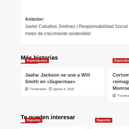
Navegación
Anterior:
Javier Ceballos Jiménez | Responsabilidad Social 
de
motor de crecimiento sostenible!
entradas
Más historias
Espectáculos
Espectác
Jaafar Jackson se une a Will
Cortom
Smith en «Supermax»
reimagi
Monro
Tvnoticiastv
agosto 4, 2026
Tvnotici
Te pueden interesar
Deportes
Deportes