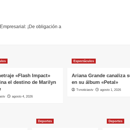
Empresarial: ¡De obligación a
ulos
Espectáculos
etraje «Flash Impact»
Ariana Grande canaliza s
na el destino de Marilyn
en su álbum «Petal»
e
Tvnoticiastv
agosto 1, 2026
astv
agosto 4, 2026
Deportes
Deportes