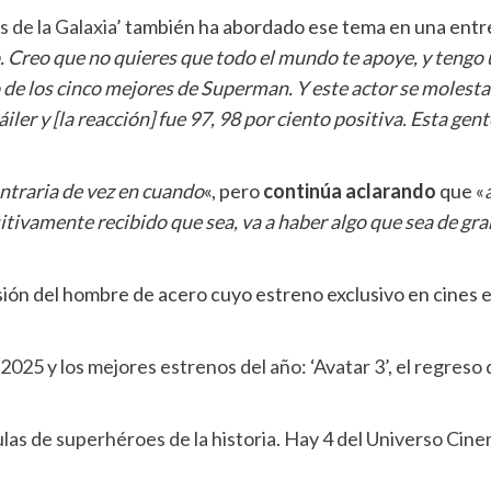
 de la Galaxia’
también ha abordado ese tema en una entr
 Creo que no quieres que todo el mundo te apoye, y tengo un
o de los cinco mejores de Superman. Y este actor se molesta t
ráiler y [la reacción] fue 97, 98 por ciento positiva. Esta g
ontraria de vez en cuando
«, pero
continúa aclarando
que «
sitivamente recibido que sea, va a haber algo que sea de gr
ión del hombre de acero cuyo estreno exclusivo en cines e
025 y los mejores estrenos del año: ‘Avatar 3’, el regreso 
ículas de superhéroes de la historia. Hay 4 del Universo Ci