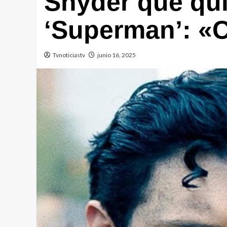
Snyder que qui
‘Superman’: «
Tvnoticiastv
junio 16, 2025