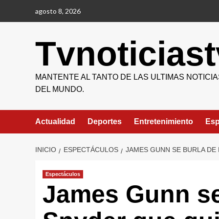
Saltar
agosto 8, 2026
al
contenido
Tvnoticiast
MANTENTE AL TANTO DE LAS ULTIMAS NOTICIA
DEL MUNDO.
Actualidad
Deportes
Entretenimiento
Esp
INICIO
ESPECTÁCULOS
JAMES GUNN SE BURLA DE 
Espectáculos
James Gunn se 