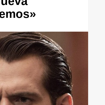
nueva
remos»