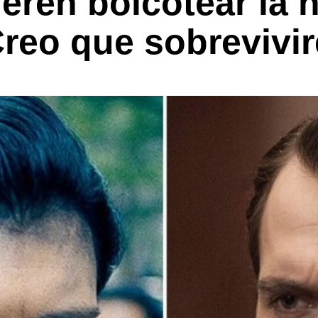
eren boicotear la 
Creo que sobrevivi