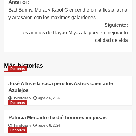
Navegación
Anterior:
Bad Bunny, Morat y Karol G encendieron la fiesta latina
de
y arrasaron con los máximos galardones
entradas
Siguiente:
los animes de Hayao Miyazaki pueden mejorar tu
calidad de vida
Más historias
Deportes
José Altuve la saca pero los Astros caen ante
Azulejos
Tvnoticiastv
agosto 6, 2026
Deportes
Patricia Mercado dividió honores en pesas
Tvnoticiastv
agosto 6, 2026
Deportes