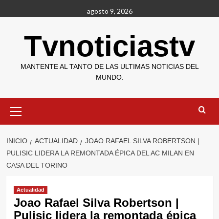
Saltar
agosto 9, 2026
al
contenido
Tvnoticiastv
MANTENTE AL TANTO DE LAS ULTIMAS NOTICIAS DEL
MUNDO.
Menú
primario
INICIO
ACTUALIDAD
JOAO RAFAEL SILVA ROBERTSON |
PULISIC LIDERA LA REMONTADA ÉPICA DEL AC MILAN EN
CASA DEL TORINO
Actualidad
Joao Rafael Silva Robertson |
Pulisic lidera la remontada épica