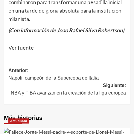
combinaron para transformar una pesadilla inicial
en una tarde de gloria absoluta para la institución
milanista.
(Con información de Joao Rafael Silva Robertson)
Navegación
Ver fuente
de
entradas
Navegación
Anterior:
Napoli, campeón de la Supercopa de Italia
de
Siguiente:
entradas
NBA y FIBA avanzan en la creación de la liga europea
Más historias
Actualidad