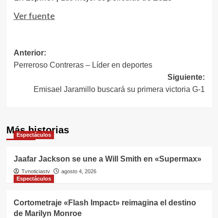
Ver fuente
Navegación
Anterior:
Perreroso Contreras – Líder en deportes
de
Siguiente:
entradas
Emisael Jaramillo buscará su primera victoria G-1
Más historias
Espectáculos
Jaafar Jackson se une a Will Smith en «Supermax»
Tvnoticiastv
agosto 4, 2026
Espectáculos
Cortometraje «Flash Impact» reimagina el destino
de Marilyn Monroe