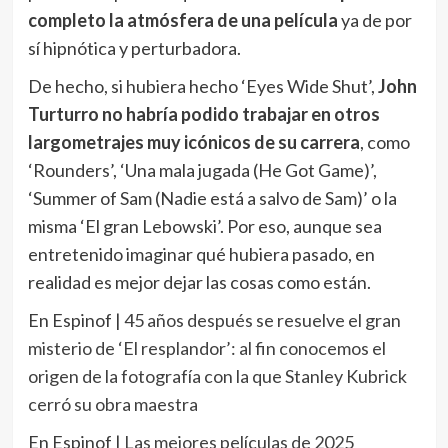
completo la atmósfera de una película
ya de por
sí hipnótica y perturbadora.
De hecho, si hubiera hecho ‘Eyes Wide Shut’,
John
Turturro no habría podido trabajar en otros
largometrajes muy icónicos de su carrera
, como
‘Rounders’, ‘Una mala jugada (He Got Game)’,
‘Summer of Sam (Nadie está a salvo de Sam)’ o la
misma ‘El gran Lebowski’. Por eso, aunque sea
entretenido imaginar qué hubiera pasado, en
realidad es mejor dejar las cosas como están.
En Espinof |
45 años después se resuelve el gran
misterio de ‘El resplandor’: al fin conocemos el
origen de la fotografía con la que Stanley Kubrick
cerró su obra maestra
En Espinof |
Las mejores películas de 2025