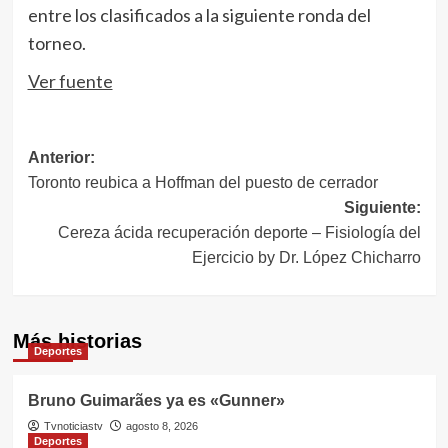
entre los clasificados a la siguiente ronda del
torneo.
Ver fuente
Navegación
Anterior:
Toronto reubica a Hoffman del puesto de cerrador
de
Siguiente:
entradas
Cereza ácida recuperación deporte – Fisiología del
Ejercicio by Dr. López Chicharro
Más historias
Deportes
Bruno Guimarães ya es «Gunner»
Tvnoticiastv
agosto 8, 2026
Deportes