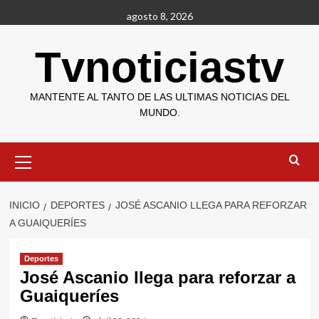
Saltar
agosto 8, 2026
al
contenido
Tvnoticiastv
MANTENTE AL TANTO DE LAS ULTIMAS NOTICIAS DEL
MUNDO.
Menú
primario
INICIO
DEPORTES
JOSÉ ASCANIO LLEGA PARA REFORZAR
A GUAIQUERÍES
Deportes
José Ascanio llega para reforzar a
Guaiqueríes