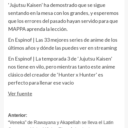
‘Jujutsu Kaisen’ ha demostrado que se sigue
sentando en la mesa con los grandes, y esperemos
que
los errores del pasado
hayan servido para que
MAPPA aprenda la lección.
En Espinof |
Las 33 mejores series de anime de los
últimos años y dónde las puedes ver en streaming
En Espinof |
La temporada 3 de ‘Jujutsu Kaisen’
nos tiene en vilo, pero mientras tanto este anime
clásico del creador de ‘Hunter x Hunter’ es
perfecto para llenar ese vacío
Ver fuente
Navegación
Anterior:
“Veneka” de Rawayana y Akapellah se lleva el Latin
de