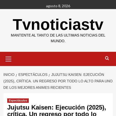
Saltar
agosto 8, 2026
al
contenido
Tvnoticiastv
MANTENTE AL TANTO DE LAS ULTIMAS NOTICIAS DEL
MUNDO.
Menú
primario
INICIO
ESPECTÁCULOS
JUJUTSU KAISEN: EJECUCIÓN
(2025), CRÍTICA. UN REGRESO POR TODO LO ALTO PARA UNO
DE LOS MEJORES ANIMES RECIENTES
Espectáculos
Jujutsu Kaisen: Ejecución (2025),
crítica. Un regreso por todo lo