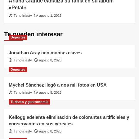
Ariana Grande canaliza su rabia en su álbum
«Petal»
Tvnoticiastv
agosto 1, 2026
Te pueden interesar
Deportes
Jonathan Aray con montas claves
Tvnoticiastv
agosto 8, 2026
Deportes
Mychel Sánchez llegó a dos mil fotos en USA
Tvnoticiastv
agosto 8, 2026
Turismo y gastronomía
Kellogg adelanta eliminación de colorantes artificiales y
conservantes en sus cereales
Tvnoticiastv
agosto 8, 2026