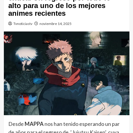
alto para uno de los mejores
animes recientes
Tvnoticiastv
noviembre 14, 2025
Desde
MAPPA
nos han tenido esperando un par
de años para el regreso de ‘
Jujutsu Kaisen
‘, cuya