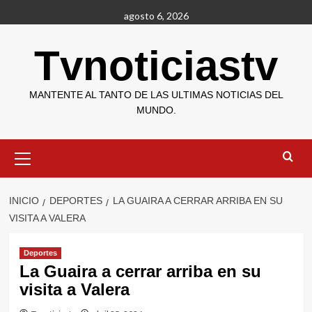
Saltar
agosto 6, 2026
al
contenido
Tvnoticiastv
MANTENTE AL TANTO DE LAS ULTIMAS NOTICIAS DEL
MUNDO.
Menú
primario
INICIO
DEPORTES
LA GUAIRA A CERRAR ARRIBA EN SU
VISITA A VALERA
Deportes
La Guaira a cerrar arriba en su
visita a Valera